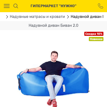
Ваш город - Москва,
ГИПЕРМАРКЕТ "НУЖНО"
угадали?
ДА
НЕТ
ом
Надувные матрасы и кровати
Надувной диван Би
Надувной диван Биван 2.0
Скидка 10%
Новинка