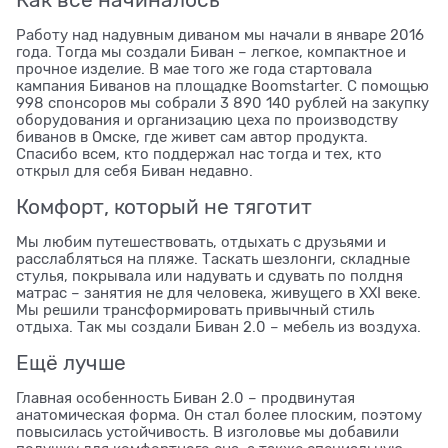
Работу над надувным диваном мы начали в январе 2016
года. Тогда мы создали Биван – легкое, компактное и
прочное изделие. В мае того же года стартовала
кампания Биванов на площадке Boomstarter. С помощью
998 спонсоров мы собрали 3 890 140 рублей на закупку
оборудования и организацию цеха по производству
биванов в Омске, где живет сам автор продукта.
Спасибо всем, кто поддержал нас тогда и тех, кто
открыл для себя Биван недавно.
Комфорт, который не тяготит
Мы любим путешествовать, отдыхать с друзьями и
расслабляться на пляже. Таскать шезлонги, складные
стулья, покрывала или надувать и сдувать по полдня
матраc – занятия не для человека, живущего в ХXI веке.
Мы решили трансформировать привычный стиль
отдыха. Так мы создали Биван 2.0 – мебель из воздуха.
Ещё лучше
Главная особенность Биван 2.0 – продвинутая
анатомическая форма. Он стал более плоским, поэтому
повысилась устойчивость. В изголовье мы добавили