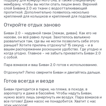
подушку для комфортного сна, а также специальную
мембрану, чтобы вы могли спать лицом вниз. Верхний
слой Бивана 2.0 из ткани с водоотталкивающей
пропиткой. Дополнительно появилось несколько
креплений для колышков и креплений для подсветки.
Откройте отдых заново
Биван 2.0 – надувной гамак (лежак, диван). Как его не
назови, он всё равно лучше. Захотелось вальяжно
развалиться там, где вы не могли позволить себе этого
раньше? Хотите прилечь отдохнуть? 15 секунд – и в
вашем распоряжении роскошное удобство. Где угодно и
когда угодно. Главное – не забыть прихватить Биван 2.0
с собой.
Пара взмахов и ваш Биван 2.0 готов к использованию.
Отдохнули? Легко сверните Биван и двигайтесь дальше.
Готов всегда и везде
Биван пригодится в парке, на пляже, в походе, в
аэропорту и даже в бассейне. Чтобы надуть Биван,
нужно всего лишь зачерпнуть им воздух. Пара взмахов и
все готово! Даже насос не понадобится. Хватит с нас
этих насосов!