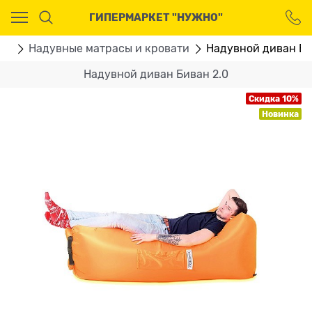
Ваш город - Москва,
ГИПЕРМАРКЕТ "НУЖНО"
угадали?
ДА
НЕТ
ом
Надувные матрасы и кровати
Надувной диван Би
Надувной диван Биван 2.0
Скидка 10%
Новинка