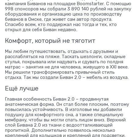
кампания Биванов на площадке Boomstarter. С помощью
998 спонсоров мы собрали 3 890 140 рублей на закупку
оборудования и организацию цеха по производству
биванов в Омске, где живет сам автор продукта.
Спасибо всем, кто поддержал нас тогда и тех, кто
открыл для себя Биван недавно.
Комфорт, который не тяготит
Мы любим путешествовать, отдыхать с друзьями и
расслабляться на пляже. Таскать шезлонги, складные
стулья, покрывала или надувать и сдувать по полдня
матраc – занятия не для человека, живущего в ХXI веке.
Мы решили трансформировать привычный стиль
отдыха. Так мы создали Биван 2.0 – мебель из воздуха.
Ещё лучше
Главная особенность Биван 2.0 – продвинутая
анатомическая форма. Он стал более плоским, поэтому
повысилась устойчивость. В изголовье мы добавили
подушку для комфортного сна, а также специальную
мембрану, чтобы вы могли спать лицом вниз. Верхний
слой Бивана 2.0 из ткани с водоотталкивающей
пропиткой. Дополнительно появилось несколько
креплений для колышков и креплений для подсветки.