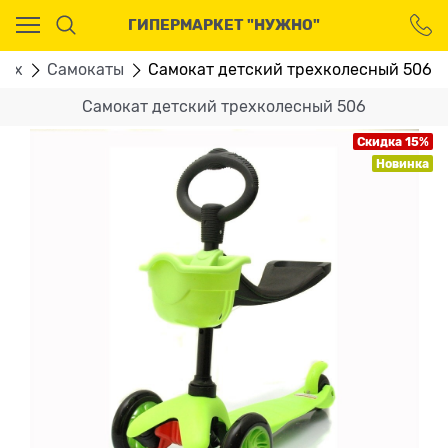
Ваш город - Москва,
ГИПЕРМАРКЕТ "НУЖНО"
угадали?
ДА
НЕТ
дых
Самокаты
Самокат детский трехколесный 506
Самокат детский трехколесный 506
Скидка 15%
Новинка