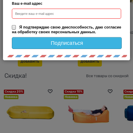
Ваш e-mail адрес
Устройство сланцевой
Защитное покрытие
Я подтверждаю свою дееспособность, даю согласие
на обработку своих персональных данных.
кровли
"Гибкое стекло"
к
Подписаться
2 500
 руб.
от
790
 руб.
ДОБАВИТЬ
ДОБАВИТЬ
Скидка!
Все товары со скидкой
Скидка 20%
Скидка 10%
Скид
Новинка
Новинка
Нови