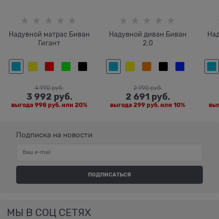
Надувной матрас Биван
Надувной диван Биван
На
Гигант
2.0
4 990
 руб.
2 990
 руб.
3 992
 руб.
2 691
 руб.
выгода
998 руб.
или
20%
выгода
299 руб.
или
10%
вы
Подписка на новости
МЫ В СОЦ СЕТЯХ