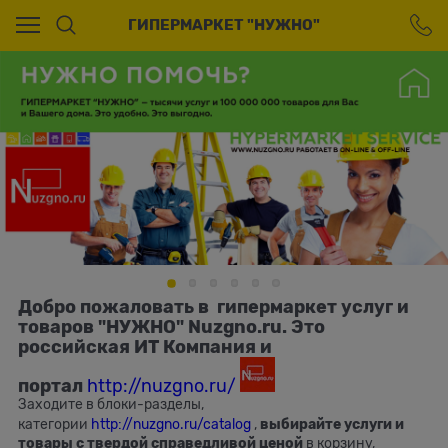
Ваш город - Москва,
ГИПЕРМАРКЕТ "НУЖНО"
угадали?
ДА
НЕТ
Добро пожаловать в
гипермаркет услуг и
товаров "НУЖНО" Nuzgno.ru. Это
российская ИТ Компания и
портал
http://nuzgno.ru/
Заходите в блоки-разделы,
категории
http://nuzgno.ru/catalog
,
выбирайте услуги и
товары с твердой справедливой ценой
в корзину,