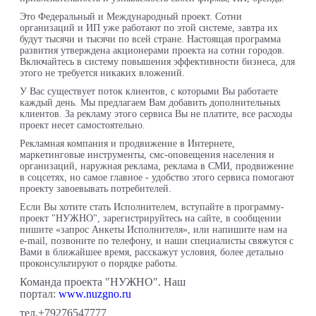
Это Федеральный и Международный проект. Сотни
организаций и ИП уже работают по этой системе, завтра их
будут тысячи и тысячи по всей
стране. Настоящая программа
развития утверждена акционерами проекта на сотни городов.
Включайтесь
в систему повышения эффективности бизнеса, для
этого не требуется никаких вложений.
У Вас существует поток клиентов, с которыми Вы работаете
каждый день. Мы предлагаем
Вам
добавить дополнительных
клиентов. За рекламу этого сервиса Вы не платите, все расходы
проект несет самостоятельно.
Рекламная компания и продвижение в Интернете,
маркетинговые инструменты, смс-оповещения населения и
организаций, наружная реклама, реклама в СМИ, продвижение
в соцсетях, но самое главное - удобство этого сервиса помогают
проекту завоевывать потребителей.
Если Вы хотите стать Исполнителем,
в
ступайте в программу-
проект "НУЖНО", зарегистрируйтесь на сайте,
в сообщении
пишите «запрос Анкеты Исполнителя», или
напишите нам на
е-mail, позвоните по телефону, и наши специалисты свяжутся с
Вами в ближайшее время,
расскажут
условия, более детально
проконсультируют о порядке работы.
Команда проекта "НУЖНО".
Наш
портал:
www.nuzgno.ru
тел.
+79276547777