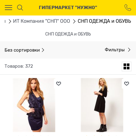
Ваш город - Москва,
ГИПЕРМАРКЕТ "НУЖНО"
угадали?
ДА
НЕТ
.ru
ИТ Компания "СНП" ООО
СНП ОДЕЖДА и ОБУВЬ
СНП ОДЕЖДА и ОБУВЬ
Без сортировки
Фильтры
Товаров: 372