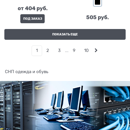
от
404
 руб.
505
 руб.
ПОД ЗАКАЗ
ПОКАЗАТЬ ЕЩЕ
1
2
3
...
9
10
СНП одежда и обувь