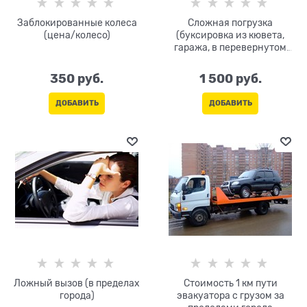
Заблокированные колеса
Сложная погрузка
(цена/колесо)
(буксировка из кювета,
гаража, в перевернутом
состоянии, на боку, на
крыше)
350
 руб.
1 500
 руб.
ДОБАВИТЬ
ДОБАВИТЬ
Ложный вызов (в пределах
Стоимость 1 км пути
города)
эвакуатора с грузом за