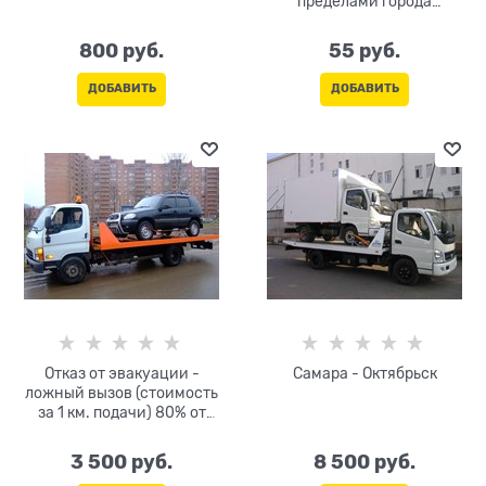
пределами города
(тарификация и оплата
только в одну сторону)
800
 руб.
55
 руб.
ДОБАВИТЬ
ДОБАВИТЬ
Отказ от эвакуации -
Самара - Октябрьск
ложный вызов (стоимость
за 1 км. подачи) 80% от
тарифа за км
3 500
 руб.
8 500
 руб.