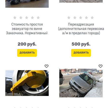
Стоимость простоя
Переадресация
эвакуатор по вине
(дополнительная перевозка
Заказчика. Нормативный
а/м в пределах города)
простой на погрузку/
разгрузку-30 мин. (не
200
 руб.
500
 руб.
оплачивается). Оплата за
каждые 10 мин
ДОБАВИТЬ
ДОБАВИТЬ