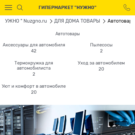
Ваш город - Москва,
ГИПЕРМАРКЕТ "НУЖНО"
угадали?
ДА
НЕТ
 "НУЖНО " Nuzgno.ru
ДЛЯ ДОМА ТОВАРЫ
Автотовар
Автотовары
Аксессуары для автомобиля
Пылесосы
42
2
Термокружка для
Уход за автомобилем
автомобилиста
20
2
Уют и комфорт в автомобиле
20