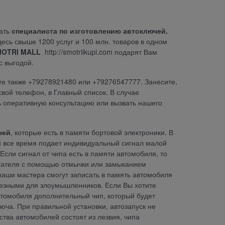
ать
специалиста по изготовлению автоключей.
десь свыше 1200 услуг и 100 млн. товаров в одном
OTRI MALL
http://smotriikupi.com
подарят Вам
с выгодой.
те также +79278921480 или +79276547777. Занесите,
свой телефон, в Главный список. В случае
 оперативную консультацию или вызвать нашего
чей
, которые есть в памяти бортовой электроники. В
й все время подает индивидуальный сигнал малой
сли сигнал от чипа есть в памяти автомобиля, то
вигателя с помощью отмычки или замыканием
наши мастера смогут записать в память автомобиля
лезными для злоумышленников. Если Вы хотите
автомобиля дополнительный чип, который будет
юча. При правильной установки, автозапуск не
ва автомобилей состоят из лезвия, чипа