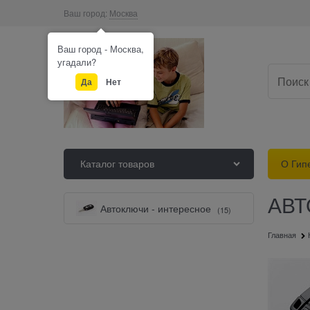
Ваш город:
Москва
Ваш город - Москва,
угадали?
Да
Нет
Каталог товаров
О Гип
АВ
Автоключи - интересное
(15)
Главная