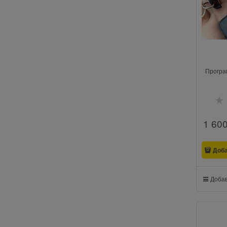
Програ
1 60
Доб
Добав