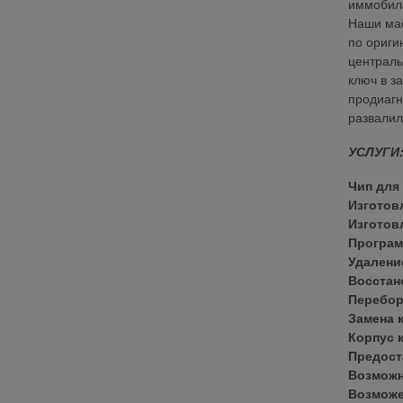
иммобила
Наши мас
по ориги
централь
ключ в з
продиагн
развалил
УСЛУГИ
Чип для
Изготов
Изготов
Програм
Удалени
Восстан
Перебор
Замена 
Корпус 
Предоста
Возможн
Возможе