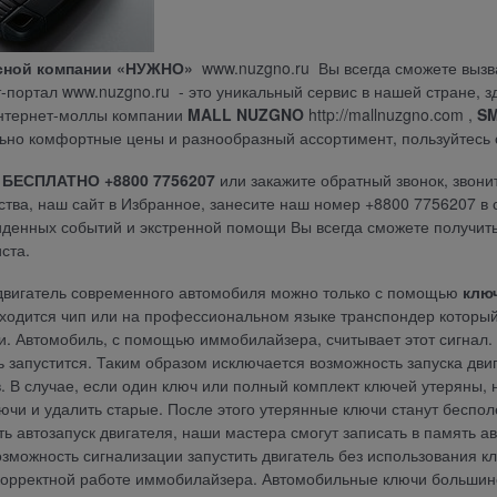
сной компании «НУЖНО»
www.nuzgno.ru
Вы всегда сможете вызв
т-портал
www.nuzgno.ru
- это уникальный сервис в нашей стране, з
Интернет-моллы компании
MALL
NUZGNO
http://mallnuzgno.com
,
SM
ьно комфортные цены и разнообразный ассортимент, пользуйтесь 
 БЕСПЛАТНО +8800 7756207
или закажите обратный звонок, звони
ства, наш сайт в Избранное, занесите наш номер +8800 7756207 в 
денных событий и экстренной помощи Вы всегда сможете получить
ста.
двигатель современного автомобиля можно только с помощью
клю
ходится чип или на профессиональном языке транспондер которы
. Автомобиль, с помощью иммобилайзера, считывает этот сигнал. Е
ь запустится. Таким образом исключается возможность запуска д
. В случае, если один ключ или полный комплект ключей утеряны, 
ючи и удалить старые. После этого утерянные ключи станут беспо
ть автозапуск двигателя, наши мастера смогут записать в память 
озможность сигнализации запустить двигатель без использования кл
орректной работе иммобилайзера. Автомобильные ключи большинст