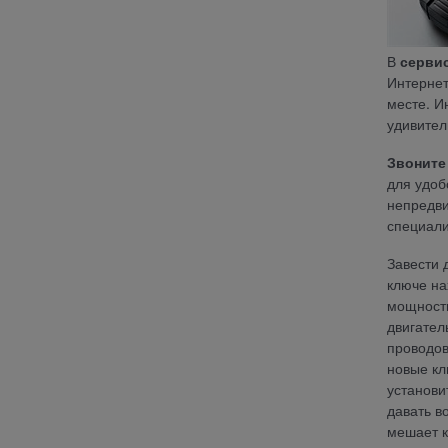
В
серви
Интерне
месте. 
удивител
Звоните
для удоб
непредви
специали
Завести 
ключе на
мощности
двигател
проводов
новые кл
установи
давать в
мешает к