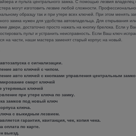
йзера и пульта центрального замка. С помощью лезвия владелец м
тера могут изготовить лезвие любой сложности. Профессиональное
нальному образцу так и при утере всех ключей. При этом менять за
ного замка нужен для удобства автовладельца. Для открывания ил
амке двери, достаточно просто нажать на кнопку брелока. Если у В
остировать пульт и устранить неисправность. Если Ваш ключ исправ
ся на части, наши мастера заменят старый корпус на новый.
:
 автозапуска с сигнализации.
ление авто ключей с чипом.
ление авто ключей с кнопками управления центральным замк
мирование смарт ключей
е утерянных ключей
овление при утере ключа по замку.
ка замков под новый ключ
корпуса ключа.
ключа с выкидным лезвием.
вляется гарантия, квитанция, чек, копия чека.
а оплата по карте.
н выезд.