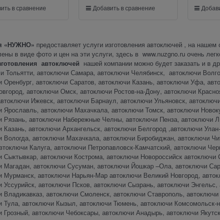
ить в сравнение
Добавить в сравнение
Добави
я «НУЖНО»
предоставляет услуги изготовления автоключей , на нашем са
ены в виде фото и цен на эти услуги, здесь в
www.nuzgno.ru
очень легк
зготовления автоключей
нашей компании можно будет заказать и в д
и Тольятти, автоключи Самара, автоключи Челябинск, автоключи Волгог
 Оренбург, автоключи Саратов, автоключи Казань, автоключи Уфа, авт
вгород, автоключи Омск, автоключи Ростов-на-Дону, автоключи Красно
втоключи Ижевск, автоключи Барнаул, автоключи Ульяновск, автоключи
и Ярославль, автоключи Махачкала, автоключи Томск, автоключи Новоку
и Рязань, автоключи Набережные Челны, автоключи Пенза, автоключи Л
 Казань, автоключи Архангельск, автоключи Белгород ,автоключи Улан
и Вологда, автоключи Махачкала, автоключи Биробиджан, автоключи Чи
втоключи Калуга, автоключи Петропавловск-Камчатский, автоключи Чер
и Сыктывкар, автоключи Кострома, автоключи Новороссийск автоключи 
и Магадан, автоключи Сусуман, автоключи Йошкар –Ола, автоключи Са
и Мурманск, автоключи Нарьян-Мар автоключи Великий Новгород, авток
и Уссурийск, автоключи Псков, автоключи Сызрань, автоключи Энгельс
и Владикавказ, автоключи Смоленск, автоключи Ставрополь, автоключи 
и Тула, автоключи Кызыл, автоключи Тюмень, автоключи Комсомольск-н
 Грозный, автоключи Чебоксары, автоключи Анадырь, автоключи Якутск