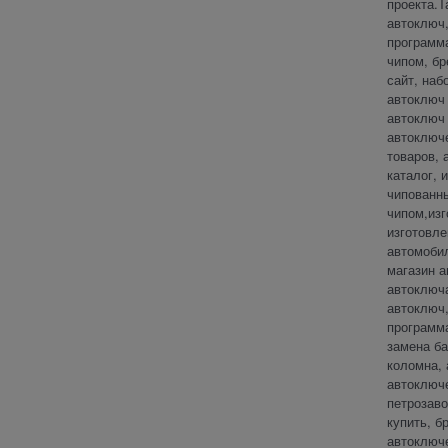
проекта.Т
автоключ,
программа
чипом, бр
сайт, наб
автоключ 
автоключ 
автоключе
товаров, 
каталог, 
чипованны
чипом,изг
изготовле
автомобил
магазин а
автоключа
автоключ,
программа
замена ба
коломна, 
автоключе
петрозаво
купить, б
автоключе