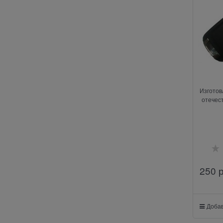
Изготов
отечес
250
 
Добав