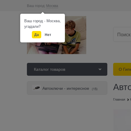
Ваш город:
Москва
Ваш город - Москва,
угадали?
Да
Нет
Каталог товаров
О Гип
Авт
Автоключи - интересное
(15)
Главная