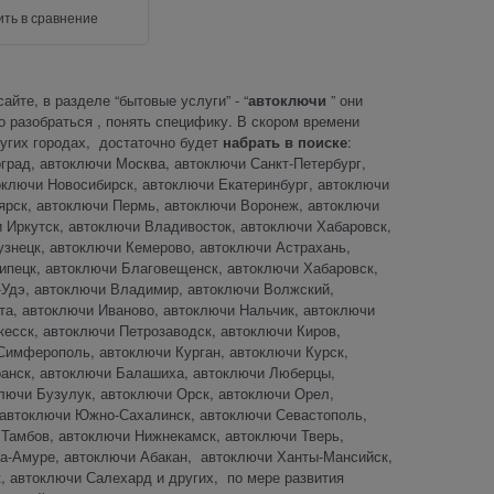
ть в сравнение
йте, в разделе “бытовые услуги” - “
автоключи
” они
о разобраться , понять специфику. В скором времени
ругих городах, достаточно будет
набрать в поиске
:
рад, автоключи Москва, автоключи Санкт-Петербург,
оключи Новосибирск, автоключи Екатеринбург, автоключи
ярск, автоключи Пермь, автоключи Воронеж, автоключи
 Иркутск, автоключи Владивосток, автоключи Хабаровск,
знецк, автоключи Кемерово, автоключи Астрахань,
ипецк, автоключи Благовещенск, автоключи Хабаровск,
-Удэ, автоключи Владимир, автоключи Волжский,
та, автоключи Иваново, автоключи Нальчик, автоключи
кесск, автоключи Петрозаводск, автоключи Киров,
Симферополь, автоключи Курган, автоключи Курск,
ранск, автоключи Балашиха, автоключи Люберцы,
лючи Бузулук, автоключи Орск, автоключи Орел,
, автоключи Южно-Сахалинск, автоключи Севастополь,
Тамбов, автоключи Нижнекамск, автоключи Тверь,
а-Амуре, автоключи Абакан, автоключи Ханты-Мансийск,
, автоключи Салехард и других, по мере развития