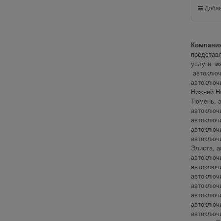
Добав
Компани
представл
услуги
и
автоключ
автоключи
Нижний Но
Тюмень, а
автоключ
автоключ
автоключи
автоключ
Элиста, а
автоключ
автоключ
автоключ
автоключ
автоключ
автоключ
автоключи