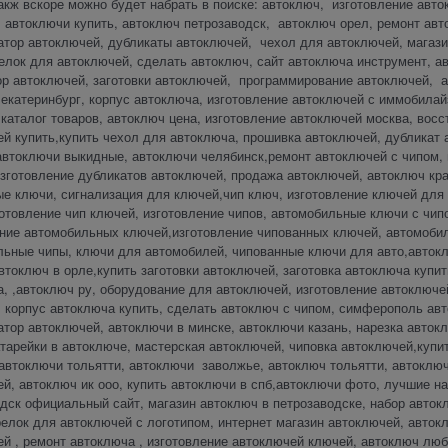
акж вскоре можно будет набрать в поиске: автоключ, изготовление авто
 автоключи купить, автоключ петрозаводск, автоключ орел, ремонт авт
тор автоключей, дубликаты автоключей, чехол для автоключей, магази
елок для автоключей, сделать автоключ, сайт автоключа инструмент, 
ор автоключей, заготовки автоключей, программирование автоключей, 
екатеринбург, корпус автоключа, изготовление автоключей с иммобилай
каталог товаров, автоключ цена, изготовление автоключей москва, вос
й купить,купить чехол для автоключа, прошивка автоключей, дубликат
автоключи выкидные, автоключи челябинск,ремонт автоключей с чипом, 
изготовление дубликатов автоключей, продажа автоключей, автоключ кр
е ключи, сигнализация для ключей,чип ключ, изготовление ключей для
отовление чип ключей, изготовление чипов, автомобильные ключи с чипо
ние автомобильных ключей,изготовление чипованных ключей, автомобил
ьные чипы, ключи для автомобилей, чипованные ключи для авто,автокл
втоключ в орле,купить заготовки автоключей, заготовка автоключа купит
, ,автоключ ру, оборудование для автоключей, изготовление автоключей
 корпус автоключа купить, сделать автоключ с чипом, симферополь авт
тор автоключей, автоключи в минске, автоключи казань, нарезка авток
тарейки в автоключе, мастерская автоключей, чиповка автоключей,купи
автоключи тольятти, автоключи заволжье, автоключ тольятти, автоклю
й, автоключ ик ооо, купить автоключи в спб,автоключи фото, лучшие н
дск официальный сайт, магазин автоключ в петрозаводске, набор авток
релок для автоключей с логотипом, интернет магазин автоключей, авток
й , ремонт автоключа , изготовление автоключей ключей, автоключ люб