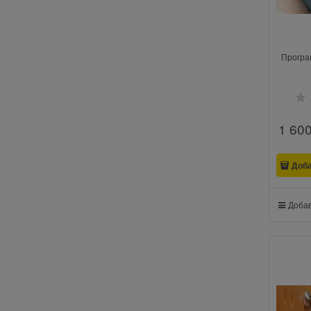
Програ
1 60
Доб
Добав