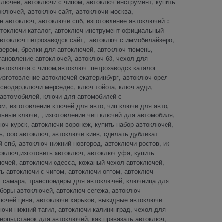
ключей, автоключи с чипом, автоключ инструмент, купить
оключей, автоключ сайт, автоключи москва,
н автоключ, автоключи спб, изготовление автоключей с
автоключи каталог, автоключ инструмент официальный
автоключ петрозаводск сайт, автоключ с иммобилайзеро,
зером, брелки для автоключей, автоключ тюмень,
становление автоключей, автоключ 63, чехол для
 автоключа с чипом,автоключ петрозаводск каталог
изготовление автоключей екатеринбург, автоключ орел
аснодар,ключи мерседес, ключ тойота, ключ ауди,
 автомобилей, ключи для автомобилей с
м, изготовление ключей для авто, чип ключи для авто,
ьные ключи, , изготовление чип ключей для автомобиля,
юч курск, автоключи воронеж, купить набор автоключей,
ь, ооо автоключ, автоключи киев, сделать дубликат
 спб, автоключ нижний новгород, автоключи ростов, ик
оключ,изготовить автоключ, автоключ уфа, купить
лючей, автоключи одесса, кожаный чехол автоключей,
ть автоключи с чипом, автоключи оптом, автоключ
ч самара, транспондеры для автоключей, ключница для
аборы автоключей, автоключ сегежа, автоключ
лючей цена, автоключи харьков, выкидные автоключи
лючи нижний тагил, автоключи калининград, чехол для
ерцы,станок для автоключей, как привязать автоключ,