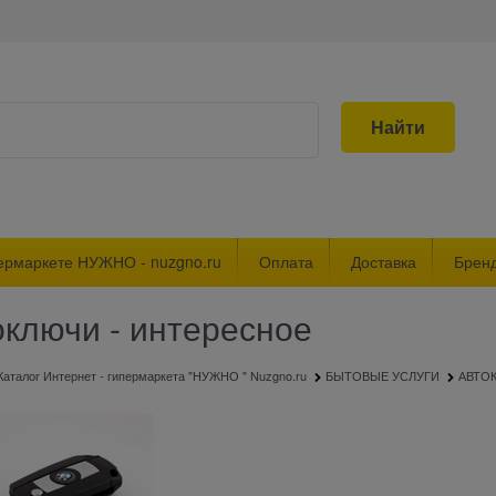
Найти
ермаркете НУЖНО - nuzgno.ru
Оплата
Доставка
Брен
оключи - интересное
Каталог Интернет - гипермаркета "НУЖНО " Nuzgno.ru
БЫТОВЫЕ УСЛУГИ
АВТО