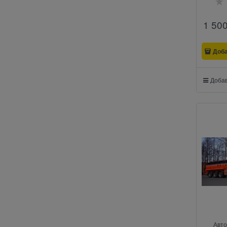
1 50
Доб
Добав
Авто