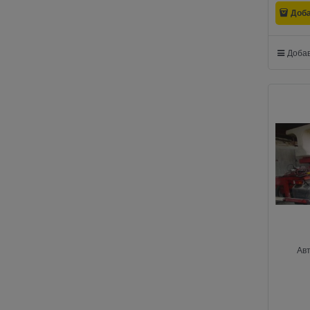
Доб
Добав
Ав