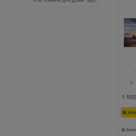
(8321)
1 55
Доб
Добав