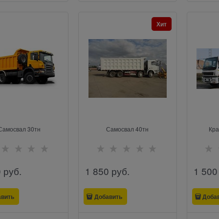
Хит
Самосвал 30тн
Самосвал 40тн
Кра
0
 руб.
1 850
 руб.
1 500
авить
Добавить
Доба