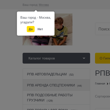
Ваш город:
Москва
Ваш город - Москва,
угадали?
Да
Нет
Каталог товаров
О Гип
РПВ
РПВ АВТОВЛАДЕЛЬЦАМ
(52)
Главная
РПВ АРЕНДА СПЕЦТЕХНИКИ
(44)
РПВ ПОДСОБНЫЕ РАБОТЫ
Сортировк
ГРУЗЧИКИ
(129)
РПВ ТОВАРЫ ДЛЯ ДОМА