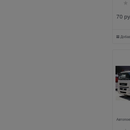
70
 р
Добав
Автопое