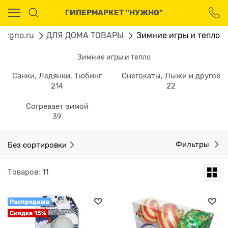
Ваш город - Москва,
ГИПЕРМАРКЕТ "НУЖНО"
угадали?
ДА
НЕТ
uzgno.ru
ДЛЯ ДОМА ТОВАРЫ
Зимние игры и тепло
Зимние игры и тепло
Санки, Ледянки, Тюбинг
Снегокаты, Лыжи и другое
214
22
Согревает зимой
39
Без сортировки
Фильтры
Товаров: 11
Распродажа
Скидка 15%