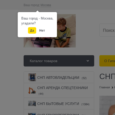
Ваш город:
Москва
Ваш город - Москва,
угадали?
Да
Нет
Каталог товаров
О Гип
СНП
СНП АВТОВЛАДЕЛЬЦАМ
(52)
СНП АРЕНДА СПЕЦТЕХНИКИ
Главная
(44)
СНП БЫТОВЫЕ УСЛУГИ
(1384)
СНП ГРУЗОПЕРЕВОЗКИ