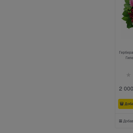
Гербера
Гипе
2 00
Доб
Добав