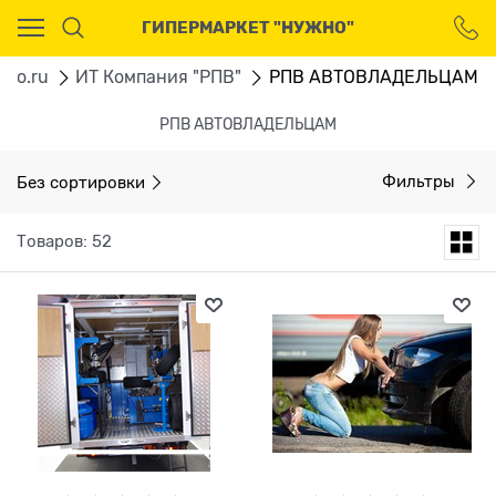
Ваш город - Москва,
ГИПЕРМАРКЕТ "НУЖНО"
угадали?
ДА
НЕТ
gno.ru
ИТ Компания "РПВ"
РПВ АВТОВЛАДЕЛЬЦАМ
РПВ АВТОВЛАДЕЛЬЦАМ
Без сортировки
Фильтры
Товаров: 52