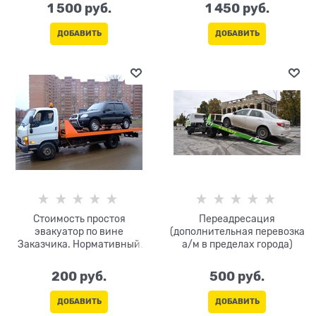
1 500
 руб.
1 450
 руб.
ДОБАВИТЬ
ДОБАВИТЬ
Стоимость простоя
Переадресация
эвакуатор по вине
(дополнительная перевозка
Заказчика. Нормативный
а/м в пределах города)
простой на погрузку/
разгрузку-30 мин. (не
200
 руб.
500
 руб.
оплачивается). Оплата за
каждые 10 мин
ДОБАВИТЬ
ДОБАВИТЬ