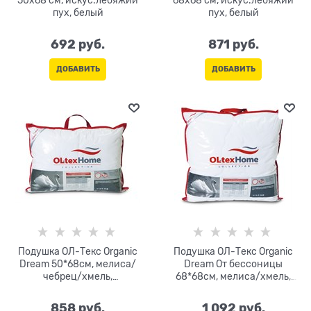
50х68 см, искус.лебяжий
68х68 см, искус.лебяжий
пух, белый
пух, белый
692
 руб.
871
 руб.
ДОБАВИТЬ
ДОБАВИТЬ
Подушка ОЛ-Текс Organic
Подушка ОЛ-Текс Organic
Dream 50*68см, мелиса/
Dream От бессоницы
чебрец/хмель,
68*68см, мелиса/хмель,
микроволокно, сатин-
микроволокно, сатин-
жаккард
жаккард
858
 руб.
1 092
 руб.