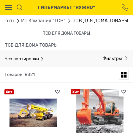
Ваш город - Москва,
ГИПЕРМАРКЕТ "НУЖНО"
угадали?
ДА
НЕТ
gno.ru
ИТ Компания "ТСВ"
ТСВ ДЛЯ ДОМА ТОВАРЫ
ТСВ ДЛЯ ДОМА ТОВАРЫ
ТСВ ДЛЯ ДОМА ТОВАРЫ
Без сортировки
Фильтры
Товаров: 8321
Хит
Хит