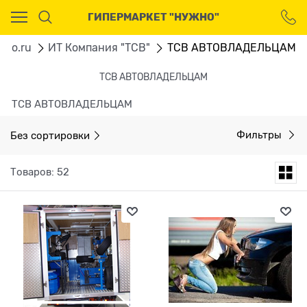
Ваш город - Москва,
ГИПЕРМАРКЕТ "НУЖНО"
угадали?
ДА
НЕТ
gno.ru
ИТ Компания "ТСВ"
ТСВ АВТОВЛАДЕЛЬЦАМ
ТСВ АВТОВЛАДЕЛЬЦАМ
ТСВ АВТОВЛАДЕЛЬЦАМ
Без сортировки
Фильтры
Товаров: 52