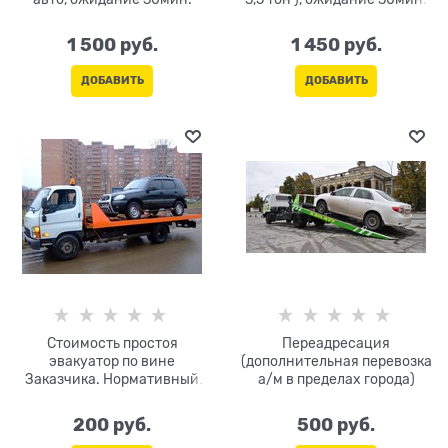
1 500
 руб.
1 450
 руб.
ДОБАВИТЬ
ДОБАВИТЬ
Стоимость простоя
Переадресация
эвакуатор по вине
(дополнительная перевозка
Заказчика. Нормативный
а/м в пределах города)
простой на погрузку/
разгрузку-30 мин. (не
200
 руб.
500
 руб.
оплачивается). Оплата за