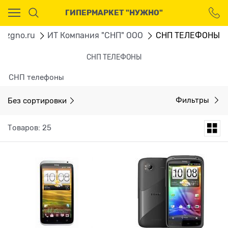
Ваш город - Москва,
ГИПЕРМАРКЕТ "НУЖНО"
угадали?
ДА
НЕТ
Nuzgno.ru
ИТ Компания "СНП" ООО
СНП ТЕЛЕФОНЫ
СНП ТЕЛЕФОНЫ
СНП телефоны
Без сортировки
Фильтры
Товаров: 25