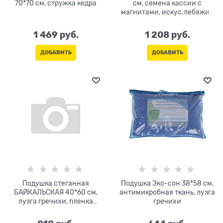
70*70 см, стружка кедра
см, семена кассии с
магнитами, искус.лебяжий
пух
1 469
 руб.
1 208
 руб.
ДОБАВИТЬ
ДОБАВИТЬ
Подушка стеганная
Подушка Эко-сон 38*58 см,
БАЙКАЛЬСКАЯ 40*60 см,
антимикробная ткань, лузга
лузга гречихи, пленка
гречихи
кедрового ореха