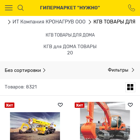
Ваш город - Москва,
ГИПЕРМАРКЕТ "НУЖНО"
угадали?
ДА
НЕТ
ru
ИТ Компания КРОНАГРУВ ООО
КГВ ТОВАРЫ ДЛЯ 
КГВ ТОВАРЫ ДЛЯ ДОМА
КГВ для ДОМА ТОВАРЫ
20
Без сортировки
Фильтры
Товаров: 8321
Хит
Хит