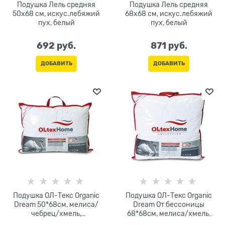
Подушка Лель средняя
Подушка Лель средняя
50х68 см, искус.лебяжий
68х68 см, искус.лебяжий
пух, белый
пух, белый
692
 руб.
871
 руб.
ДОБАВИТЬ
ДОБАВИТЬ
Подушка ОЛ-Текс Organic
Подушка ОЛ-Текс Organic
Dream 50*68см, мелиса/
Dream От бессоницы
чебрец/хмель,
68*68см, мелиса/хмель,
микроволокно, сатин-
микроволокно, сатин-