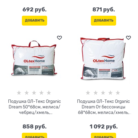
692
 руб.
871
 руб.
ДОБАВИТЬ
ДОБАВИТЬ
Подушка ОЛ-Текс Organic
Подушка ОЛ-Текс Organic
Dream 50*68см, мелиса/
Dream От бессоницы
чебрец/хмель,
68*68см, мелиса/хмель,
микроволокно, сатин-
микроволокно, сатин-
жаккард
жаккард
858
 руб.
1 092
 руб.
ДОБАВИТЬ
ДОБАВИТЬ