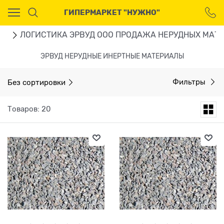
Ваш город - Москва,
ГИПЕРМАРКЕТ "НУЖНО"
угадали?
ДА
НЕТ
ru
ЛОГИСТИКА ЭРВУД ООО ПРОДАЖА НЕРУДНЫХ МАТЕ
ЭРВУД НЕРУДНЫЕ ИНЕРТНЫЕ МАТЕРИАЛЫ
Без сортировки
Фильтры
Товаров: 20