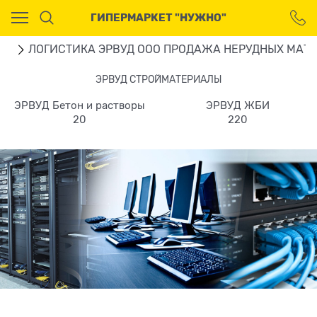
Ваш город - Москва,
ГИПЕРМАРКЕТ "НУЖНО"
угадали?
ДА
НЕТ
ru
ЛОГИСТИКА ЭРВУД ООО ПРОДАЖА НЕРУДНЫХ МАТЕ
ЭРВУД СТРОЙМАТЕРИАЛЫ
ЭРВУД Бетон и растворы
ЭРВУД ЖБИ
20
220