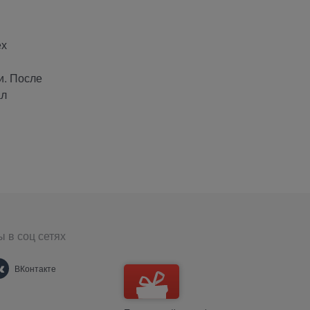
ех
и. После
ал
 в соц сетях
ВКонтакте