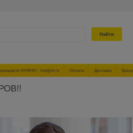
Найти
ермаркете НУЖНО - nuzgno.ru
Оплата
Доставка
Брен
РОВ!!