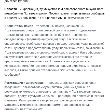
действие купона;
Новости
– информация, публикуемая ИМ для свободного визуального
потребления Пользователями, Посетителями, и призванная сообщать
о различных событиях, в т.ч. в работе ИМ, инструментах ИМ;
Абонентский номер
– телефонный номер, назначенный
Пользователю оператором сотовой связи в момент подключения
Пользователя к сети оператора сотовой связи, однозначно
определяющий (идентифицирующий) лицо, заключившее с
оператором сотовой связи договор о предоставлении услуг подвижной
связи. Договор о предоставлении услуг подвижной связи, заключенный
Пользователем с оператором сотовой связи, должен быть оформлен
на бумажном носителе с указанием заключивших его сторон и
предусматривать возможность Пользователя осуществлять с
использованием Абонентского номера прием и обработку голосовых
вызовов, а также прием и отправление SMS-сообщений и USSD-
сообщений;
Регистрация и а
вторизация
– процесс анализа и сопоставления
введенных Пользователем Аутентификационных данных, по
результатам которого определяется наличие у Пользователя права
получить доступ к услугам Сервиса —
регистрация в системе интернет-
магазина
.
Регистрация и а
вторизация производится
интернет-
магазином
с использованием программно-аппаратных средств
интернет - платформы ИМ
;