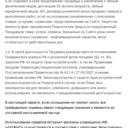
и не содержит в себе предложение Продавца о заключении с любым
физическим лицом, достигшим 18 летнего возраста, любым
юридическим лицом, ИП, договора розничной купли-продажи товаров и
выполнения работ, услуг на основании ознакомления с описанием
товара, услугами, сервисами, представленными на Сайте. Акцептом
является факт оформления Покупателем Заказа на предложенный
Продавцом товар, услуги, сервисы.
Указанные на Сайте цены носят
исключительно справочно - информационный характер, могут
отличаться от действительных цен.
1.2. В своей деятельности Продавец руководствуется положениями
Гражданского кодекса РФ о розничной купле-продаже (§2, гл. 30),
Законом РФ «О защите прав потребителей», а так же Правилами
продажи Товаров дистанционным способом, утвержденными
Постановлением Правительства № 612 от 27.09.2007, и иными
правовыми актами РФ. Законодательство о защите прав потребителей
распространяется на Покупателя в случае, если Товар был
приобретен им для личного, семейного, домашнего или иного
использования, не связанного с предпринимательской деятельностью.
В настоящей оферте, если
соглашение
не требует иного,
все
приведенные термины имеют следующие значения и являются ее
составной неотъемлемой частью:
Использование сервисов
интернет-магазина (сокращенно ИМ
)«НУЖНО»
осуществляется в соответствие с офертами. Регистрируясь