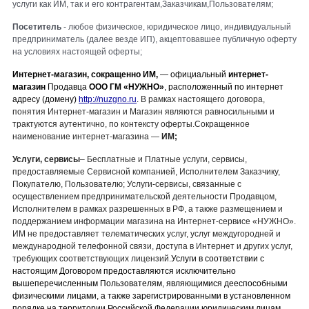
услуги как ИМ, так и его контрагентам,Заказчикам,Пользователям;
Посетитель
- любое физическое,
юридическое
лицо, индивидуальный
предприниматель (далее везде ИП),
акцептовавшее
публичную оферту
на условиях настоящей оферты;
Интернет-магазин, сокращенно ИМ,
— официальный
интернет-
магазин
Продавца
ООО ГМ
«
НУЖНО
»
, расположенный по интернет
адресу (домену)
http://nuzgno.ru
.
В рамках настоящего договора,
понятия Интернет-магазин и Магазин являются равносильными и
трактуются аутентично, по контексту оферты.
Сокращенное
наименование интернет-магазина —
ИМ;
Услуги, сервисы
– Бесплатные и Платные услуги, сервисы,
предоставляемые Сервисной компанией, Исполнителем
Заказчику,
Покупателю,
Пользователю; Услуги-сервисы, связанные с
осуществлением предпринимательской деятельности Продавцом,
Исполнителем в рамках разрешенных в РФ, а также размещением и
поддержанием информации
магазина
на Интернет-сервисе «
НУЖНО
».
ИМ не предоставляет телематических услуг, услуг междугородней и
международной телефонной связи, доступа в Интернет и других услуг,
требующих соответствующих лицензий.
Услуги в соответствии с
настоящим Договором предоставляются исключительно
вышеперечисленным
Пользователям, являющимися дееспособными
физическими лицами, а также зарегистрированными в установленном
порядке на территории Российской Федерации юридическим лицам