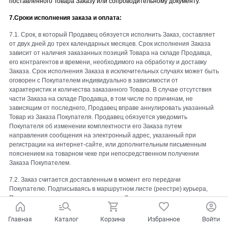
поставленного Товара Заказу или сопроводительному документу.
7.Сроки исполнения заказа и оплата:
7.1. Срок, в который Продавец обязуется исполнить Заказ, составляет
от двух дней до трех календарных месяцев. Срок исполнения Заказа
зависит от наличия заказанных позиций Товара на складе Продавца,
его контрагентов и времени, необходимого на обработку и доставку
Заказа. Срок исполнения Заказа в исключительных случаях может быть
оговорен с Покупателем индивидуально в зависимости от
характеристик и количества заказанного Товара. В случае отсутствия
части Заказа на складе Продавца, в том числе по причинам, не
зависящим от последнего, Продавец вправе аннулировать указанный
Товар из Заказа Покупателя. Продавец обязуется уведомить
Покупателя об изменении комплектности его Заказа путем
направления сообщения на электронный адрес, указанный при
регистрации на интернет-сайте, или дополнительным письменным
пояснением на товарном чеке при непосредственном получении
Заказа Покупателем.
7.2. Заказ считается доставленным в момент его передачи
Покупателю. Подписываясь в маршрутном листе (реестре) курьера,
Покупатель подтверждает исполнение Заказа.
7.3. Заказ доставляется Покупателю в Регионы почтовым
Главная
Каталог
Корзина
Избранное
Войти
отправлением наложенным платежом. В общую стоимость входит