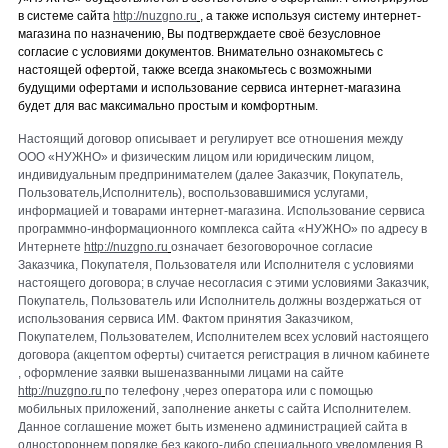
в систем
е сайта
http://nuzgno.ru
, а также используя систем
у
интернет-
магазина по назначению, Вы подтверждаете своё
безусловное
согласие с условиями документов. Внимательно ознакомьтесь с
настоящей
оферт
ой, также всегда знакомьтесь с возможными
будущими офертами
и использование
сервиса интернет-магазина
будет для вас максимально простым и комфортным.
Настоящий договор описывает и регулирует все отношения между
ООО «НУЖНО» и физическим лицом или юридическим лицом,
индивидуальным предпринимателем (далее Заказчик, Покупатель,
Пользователь,Исполнитель), воспользовавшимися услугами,
информацией и товарами интернет-магазина. Использование сервиса
программно-информационного комплекса сайта «НУЖНО» по адресу в
Интернете
http://nuzgno.ru
означает безоговорочное согласие
Заказчика, Покупателя, Пользователя или Исполнителя с условиями
настоящего договора; в случае несогласия с этими условиями Заказчик,
Покупатель, Пользователь или Исполнитель должны воздержаться от
использования сервиса ИМ. Фактом принятия Заказчиком,
Покупателем, Пользователем, Исполнителем всех условий настоящего
договора (акцептом оферты) считается регистрация в личном кабинете
, оформление заявки вышеназванными лицами на сайте
http://nuzgno.ru
по
телефону ,через оператора или с помощью
мобильных приложений, заполнение анкеты с сайта Исполнителем.
Данное соглашение может быть изменено администрацией сайта в
одностороннем
порядке без какого-либо специального уведомления.В