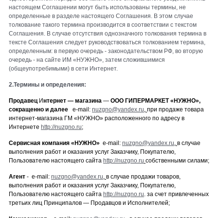
настоящем Соглашении могут быть использованы термины, не
определенные в разделе настоящего Соглашения. В этом
случае
толкование такого термина производится в соответствии с текстом
Соглашения. В случае отсутствия однозначного толкования термина в
тексте Соглашения следует руководствоваться толкованием термина,
определенным: в первую очередь - законодательством РФ, во вторую
очередь - на сайте ИМ «НУЖНО», затем
сложившимися
(общеупотребимыми) в сети Интернет.
2.Термины и определения:
Продавец
И
нтернет — магазина
—
ООО ГИПЕРМАРКЕТ «
НУЖНО
»,
сокращенно и далее
е-mail:
nuzgno@yandex.ru
,
при продаже товара
интернет-магазина ГМ «НУЖНО» расположенного по адресу в
Интернете
http://nuzgno.ru
;
Сервисная компания
«НУЖНО»
е-mail:
nuzgno@yandex.ru
,
в случае
выполнения работ и оказания услуг Заказчику, Покупателю,
Пользователю настоящего сайта
http://nuzgno.ru
собственными силами;
Агент
-
е-mail:
nuzgno@yandex.ru
,
в случае продажи товаров,
выполнения работ и оказания услуг Заказчику, Покупателю,
Пользователю настоящего сайта
http://nuzgno.ru
.
за счет привлеченных
третьих лиц Принципалов — Продавцов и Исполнителей;