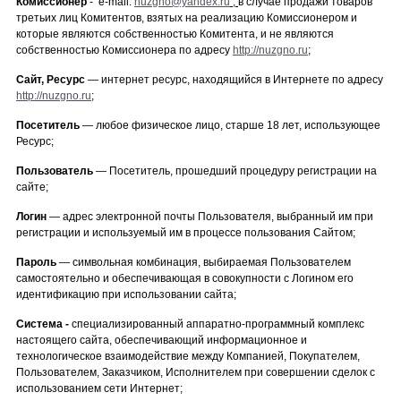
Комиссионер
-
е-mail:
nuzgno@yandex.ru
,
в случае продажи товаров
третьих лиц Комитентов, взятых на реализацию Комиссионером и
которые являются собственностью Комитента, и не являются
собственностью Комиссионера по адресу
http://nuzgno.ru
;
Сайт, Ресурс
— интернет ресурс, находящийся в Интернете по адресу
http://nuzgno.ru
;
Посетитель
— любое физическое лицо, старше 18 лет, использующее
Ресурс;
Пользователь
— Посетитель, прошедший процедуру регистрации на
сайте;
Логин
— адрес электронной почты Пользователя, выбранный им при
регистрации и используемый им в процессе пользования Сайтом;
Пароль
— символьная комбинация, выбираемая Пользователем
самостоятельно и обеспечивающая в совокупности с Логином его
идентификацию при использовании сайта;
Система -
специализированный аппаратно-программный комплекс
настоящего сайта, обеспечивающий информационное и
технологическое взаимодействие между Компанией, Покупателем,
Пользователем, Заказчиком, Исполнителем при совершении сделок с
использованием сети Интернет;