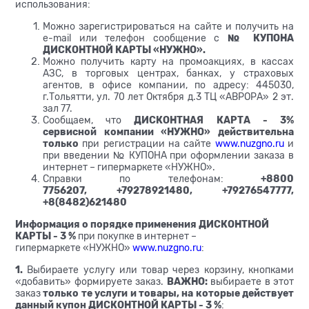
использования:
Можно зарегистрироваться на сайте и получить на
е-mail или телефон сообщение с
№ КУПОНА
ДИСКОНТНОЙ КАРТЫ «НУЖНО».
Можно получить карту на промоакциях, в кассах
АЗС, в торговых центрах, банках, у страховых
агентов, в офисе компании, по адресу: 445030,
г.Тольятти, ул. 70 лет Октября д.3 ТЦ «АВРОРА» 2 эт.
зал 77.
Сообщаем, что
ДИСКОНТНАЯ КАРТА - 3%
сервисной компании «НУЖНО» действительна
только
при регистрации на сайте
www.nuzgno.ru
и
при введении № КУПОНА при оформлении заказа в
интернет – гипермаркете «НУЖНО».
Справки по телефонам:
+8800
7756207,
+79278921480, +79276547777,
+8(8482)621480
Информация о порядке применения
ДИСКОНТНОЙ
КАРТЫ - 3
%
при покупке в интернет –
гипермаркете «НУЖНО»
www.nuzgno.ru
:
1.
Выбираете услугу или товар через корзину, кнопками
«добавить» формируете заказ.
ВАЖНО:
выбираете в этот
заказ
только те услуги и товары, на которые действует
данный купон ДИСКОНТНОЙ КАРТЫ - 3
%
: