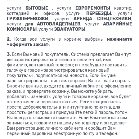
услуги
БЫТОВЫЕ
, услуги
ЕВРОРЕМОНТЫ
квартир,
коттеджей и офисов, услуги
ПЕРЕЕЗДЫ
, услуги
ГРУЗОПЕРЕВОЗКИ
, услуги
АРЕНДА СПЕЦТЕХНИКИ
,
услуги
для АВТОВЛАДЕЛЬЦЕВ
, услуги
АВАРИЙНЫЕ
КОМИССАРЫ
, услуги
ЭВАКУАТОРЫ
.
2.
Когда все услуги в корзине выбраны
нажимаете
«оформить заказ»
.
3.
Если Вы новый покупатель , Система предлагает Вам тут
же зарегистрироваться: вписать свой e-mail, имя,
фамилию, контактный телефон; и не забудьте поставить
галочку в графе «зарегистрироваться как новый
покупатель», подписаться на новости. Если Вы уже
зарегистрированы - система спросит Ваш е-mail и пароль.
Вносите данные, входите в личный кабинет в оформление
заказа, и проверяете корзину. Вы можете убирать,
добавлять, изменять услуги и товары в корзине, все будет
автоматически пересчитываться. Регистрация очень
проста, доброжелательна и интуитивно понятна, для
простоты регистрации придумайте легкий пароль, потом
Вы всегда его сможете поменять. Если Вам некогда этим
заниматься, позвоните нашему менеджеру и он сделает
Вам регистрацию личного кабинета и сообщит Вам
первичный пароль на электронную почту и телефон.