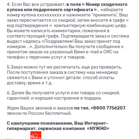
4. Если Вас все устраивает,
в поле « Номер скидочного
купона или подарочного сертификата »
, набираете
номер купона xxxxxxxxxx и нажимаете “применить”, Ваш
заказ пересчитается со скидкой, затем вносите в графе «
код подтверждения » компьютерную комбинацию цифр.
Вы можете написать комментарии, пожелания в
соответствующей графе. Подтверждаете заказ и система
выдаст надпись «Поздравляем! Ваш заказ принят под
номером …». Дополнительно Вы получите сообщение о
принятом заказе на указанный Вами e-mail и CМС на
телефон с перечнем услуг и товаров.
5.Заказ можно тут же распечатать, еще раз проверить.
После поступления заказа в систему наш менеджер
свяжется с Вами и уточнит детали: способ оплаты,
доставку, время и т.д.
6. Далее Вы получаете услуги или товары со скидкой,
гарантией, и хорошее настроение в подарок.
Ждем Ваших звонков и заказов
по тел. +8800 7756207
,
звонок по России бесплатный.
С наилучшими пожеланиями, Ваш Интернет-
гипермаркет, сервисная компания «НУЖНО»