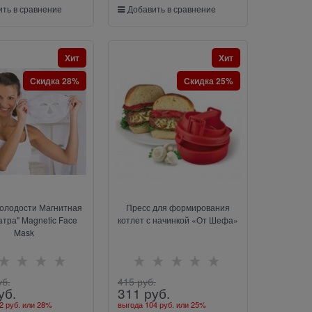
ть в сравнение
Добавить в сравнение
Хит
Хит
Скидка 28%
Скидка 25%
олодости Магнитная
Пресс для формирования
атра" Magnetic Face
котлет с начинкой «От Шефа»
Mask
уб.
415
 руб.
уб.
311
 руб.
2 руб.
или
28%
выгода
104 руб.
или
25%