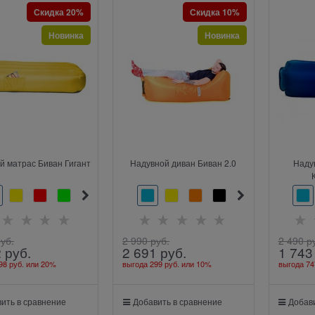
Скидка 20%
Скидка 10%
Новинка
Новинка
й матрас Биван Гигант
Надувной диван Биван 2.0
Наду
руб.
2 990
 руб.
2 490
 р
2
 руб.
2 691
 руб.
1 743
98 руб.
или
20%
выгода
299 руб.
или
10%
выгода
74
ить в сравнение
Добавить в сравнение
Добави