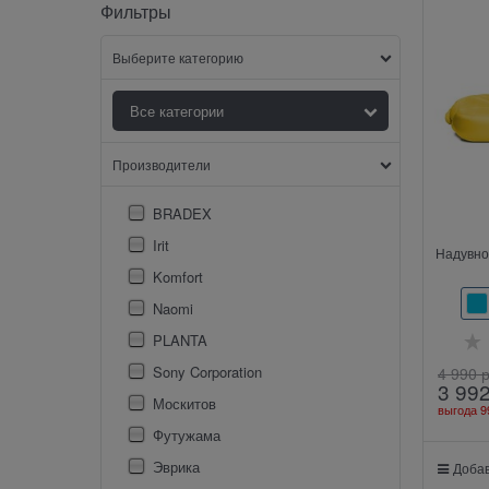
Фильтры
Выберите категорию
Производители
BRADEX
Irit
Надувно
Komfort
Naomi
PLANTA
Sony Corporation
4 990
 
3 99
Москитов
выгода
9
Футужама
Эврика
Добав