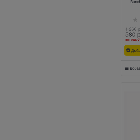
Bunc
1 260
 
580
 
выгода
6
Доб
Добав