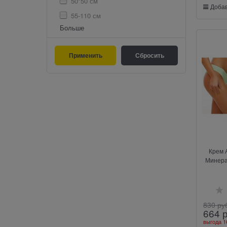
50*50 см
Добав
55-110 см
Больше
Крем 
Минера
830
 ру
664
 
выгода
1