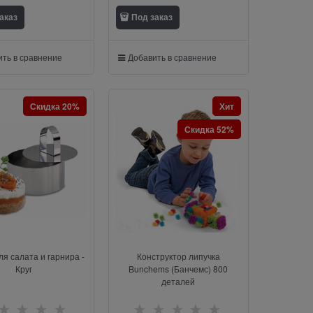
аказ
Под заказ
ть в сравнение
Добавить в сравнение
Скидка 20%
Хит
Скидка 52%
я салата и гарнира -
Конструктор липучка
Круг
Bunchems (Банчемс) 800
деталей