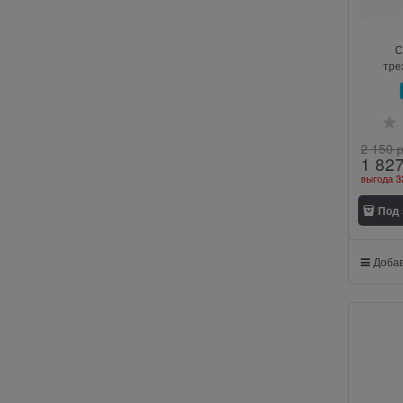
С
тре
2 150
 
1 82
выгода
3
Под 
Добав