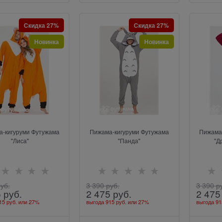
Скидка 27%
Скидка 27%
Новинка
Новинка
-кигуруми Футужама
Пижама-кигуруми Футужама
Пижама
"Лиса"
"Панда"
"Д
руб.
3 390
 руб.
3 390
 р
5
 руб.
2 475
 руб.
2 475
15 руб.
или
27%
выгода
915 руб.
или
27%
выгода
91