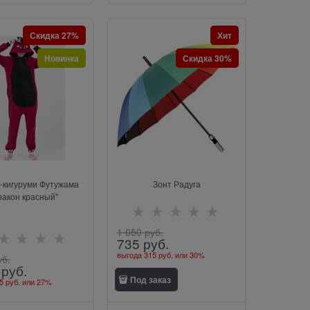
Скидка 27%
Хит
Новинка
Скидка 30%
-кигуруми Футужама
Зонт Радуга
ракон красный"
1 050
 руб.
735
 руб.
выгода
315 руб.
или
30%
уб.
 руб.
Под заказ
5 руб.
или
27%