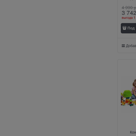
4 990
 
3 74
выгода
1
Под 
Добав
Кон