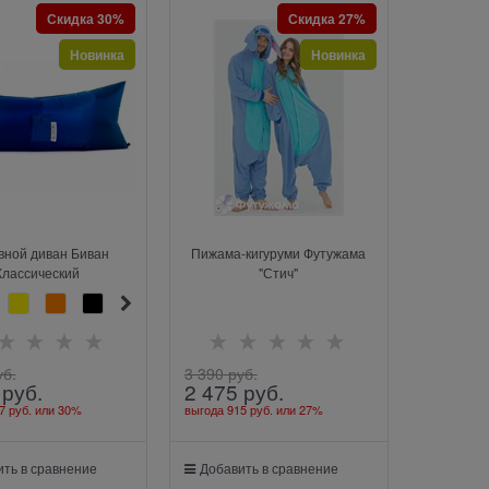
Скидка 30%
Скидка 27%
Новинка
Новинка
вной диван Биван
Пижама-кигуруми Футужама
Классический
"Стич"
уб.
3 390
 руб.
 руб.
2 475
 руб.
7 руб.
или
30%
выгода
915 руб.
или
27%
ть в сравнение
Добавить в сравнение