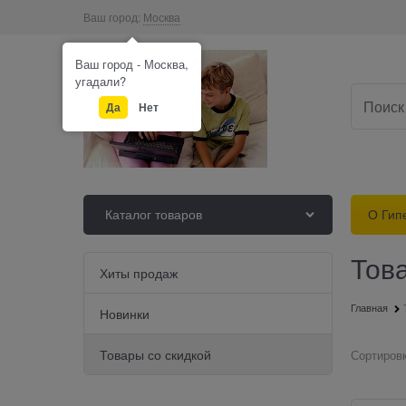
Ваш город:
Москва
Ваш город - Москва,
угадали?
Да
Нет
Каталог товаров
О Гип
Тов
Найдено товаров:
Хиты продаж
Главная
Новинки
Товары со скидкой
Сортировк