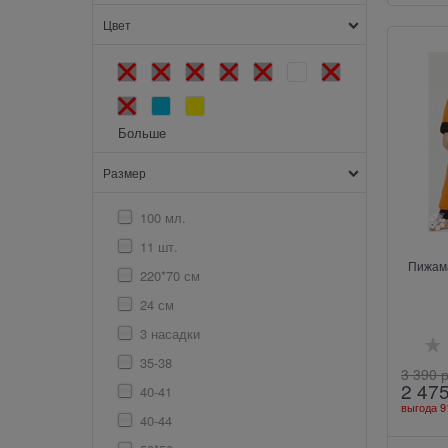
Цвет
Больше
Размер
100 мл.
11 шт.
Пижама
220*70 см
24 см
3 насадки
35-38
3 390
 
2 47
40-41
выгода
9
40-44