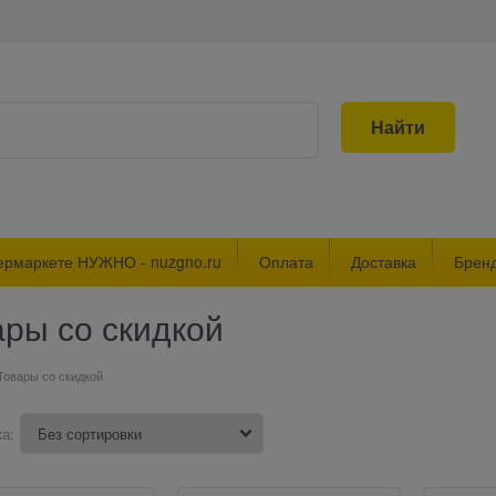
Найти
ермаркете НУЖНО - nuzgno.ru
Оплата
Доставка
Брен
ары со скидкой
Товары со скидкой
а: