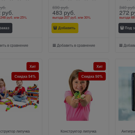
руб.
690
 руб.
340
 руб
2
 руб.
483
 руб.
272
 р
 248 руб.
или
25%
выгода
207 руб.
или
30%
выгода
68
заказ
Добавить
Под з
ить в сравнение
Добавить в сравнение
Добави
Хит
Хит
Скидка 54%
Скидка 50%
структор липучка
Конструктор липучка
Антигр