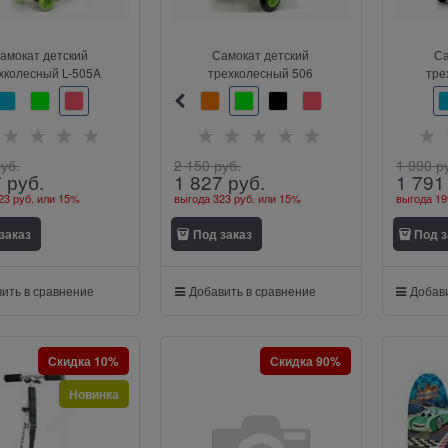
амокат детский
Самокат детский
Са
хколесный L-505A
трехколесный 506
руб.
2 150
 руб.
1 990
 р
7
 руб.
1 827
 руб.
1 791
23 руб.
или
15%
выгода
323 руб.
или
15%
выгода
19
заказ
Под заказ
Под з
ить в сравнение
Добавить в сравнение
Добави
Скидка 10%
Скидка 90%
Новинка