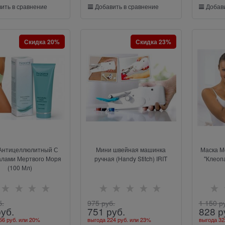
ить в сравнение
Добавить в сравнение
Добави
Скидка 20%
Скидка 23%
Антицеллюлитный С
Мини швейная машинка
Маска М
лами Мертвого Моря
ручная (Handy Stitch) IRIT
"Клеоп
(100 Мл)
б.
975
 руб.
1 150
 р
руб.
751
 руб.
828
 р
66 руб.
или
20%
выгода
224 руб.
или
23%
выгода
32