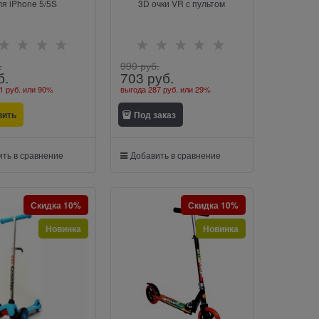
ля iPhone 5/5S
3D очки VR с пультом
.
990
 руб.
б.
703
 руб.
1 руб.
или
90%
выгода
287 руб.
или
29%
вить
Под заказ
ть в сравнение
Добавить в сравнение
Скидка 10%
Скидка 10%
Новинка
Новинка