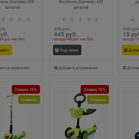
hems (Банчемс) 600
Bunchems (Банчемс) 400
д
деталей
деталей
руб.
890
 руб.
190
 руб
руб.
445
 руб.
19
 ру
80 руб.
или
54%
выгода
445 руб.
или
50%
выгода
17
авить
Под заказ
Доба
ить в сравнение
Добавить в сравнение
Добави
Скидка 15%
Скидка 15%
Новинка
Новинка