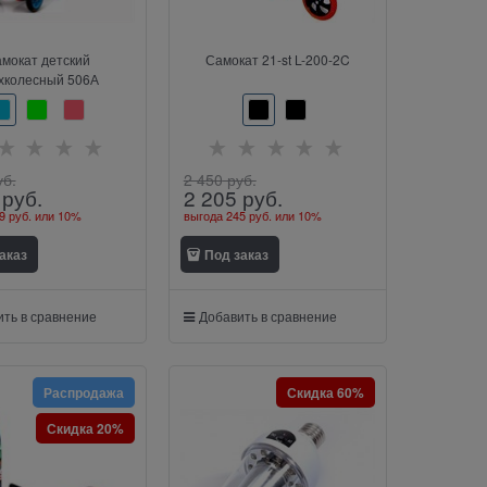
мокат детский
Самокат 21-st L-200-2C
трехколесный 506А
уб.
2 450
 руб.
 руб.
2 205
 руб.
9 руб.
или
10%
выгода
245 руб.
или
10%
аказ
Под заказ
ть в сравнение
Добавить в сравнение
Распродажа
Скидка 60%
Скидка 20%