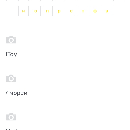
н
о
п
р
с
т
ф
э
1Toy
7 морей