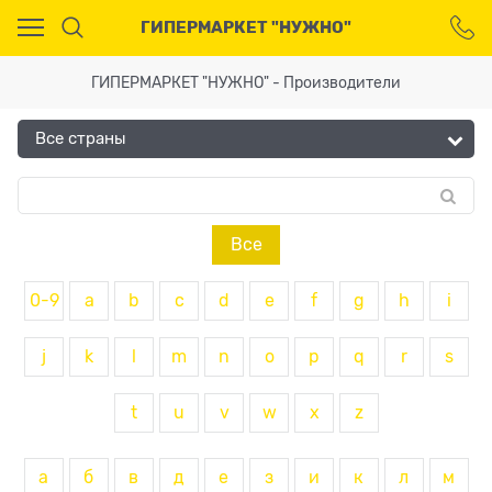
Ваш город - Москва,
ГИПЕРМАРКЕТ "НУЖНО"
угадали?
ДА
НЕТ
ГИПЕРМАРКЕТ "НУЖНО" - Производители
Все
0-9
a
b
c
d
e
f
g
h
i
j
k
l
m
n
o
p
q
r
s
t
u
v
w
x
z
а
б
в
д
е
з
и
к
л
м