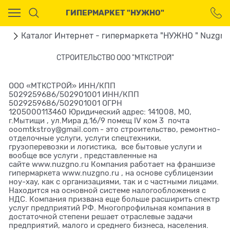
Ваш город - Москва,
ГИПЕРМАРКЕТ "НУЖНО"
угадали?
ДА
НЕТ
ая
Каталог Интернет - гипермаркета "НУЖНО " Nuzgno
СТРОИТЕЛЬСТВО ООО "МТКСТРОЙ"
ООО «МТКСТРОЙ» ИНН/КПП
5029259686/502901001 ИНН/КПП
5029259686/502901001 ОГРН
1205000113460 Юридический адрес: 141008, МО,
г.Мытищи , ул.Мира д.16/9 помещ IV ком 3 почта
ooomtkstroy@gmail.com
- это строительство, ремонтно-
отделочные услуги, услуги спецтехники,
грузоперевозки и логистика, все бытовые услуги и
вообще все услуги , представленные на
сайте
www.nuzgno.ru
Компания работает на франшизе
гипермаркета
www.nuzgno.ru
, на основе сублицензии
ноу-хау, как с организациями, так и с частными лицами.
Находится на основной системе налогообложения с
НДС. Компания призвана еще больше расширить спектр
услуг предприятий РФ. Многопрофильная компания в
достаточной степени решает отраслевые задачи
предприятий, малого и среднего бизнеса, населения.