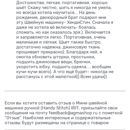
Достоинства: легкая, портативная, хорошо
шьёт Скажу честно, шить я никогда не умела,
но всегда хотела научиться... На день
рождение, двоюродный брат подарил мне
эту Швейную машинку- ХендиСтич. Сначала я
даже не хотела её включать- боялась
сломать, но как оказалось зря:). Включается
и заправляется легко. Портативная, очень
маленькая и лёгкая. Шьет также быстро,
достаточно надежна, джинсовую ткань
прошивает прекрасно). Благодаря ней, я
смогла обновить шторки, простынки,
подшить джинсовые вещи, брючки,
укоротить юбку, подшить одеяла.... вообщем
кучи-кучи всего). А что ещё будет- никогда не
расстанусь с этой малюткой)).Всем удачи)).
Если вы хотите оставить отзыв о Мини швейной
машинке ручной (Handy Stitch) IRIT, присылайте свои
сообщения на почту feedback@agmashop.ru с пометкой
"Отзыв". Наиболее интересные и содержательные
отзывы будут размещены на странице с товаром.