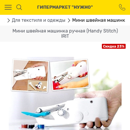
Ваш город - Москва,
ГИПЕРМАРКЕТ "НУЖНО"
угадали?
ДА
НЕТ
ад
Для текстиля и одежды
Мини швейная машинка ру
Мини швейная машинка ручная (Handy Stitch)
IRIT
Скидка 23%