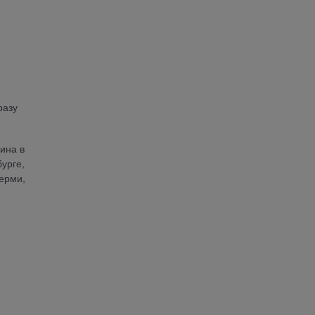
разу
ина в
урге,
Перми,