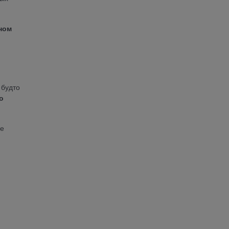
ном
 будто
о
е