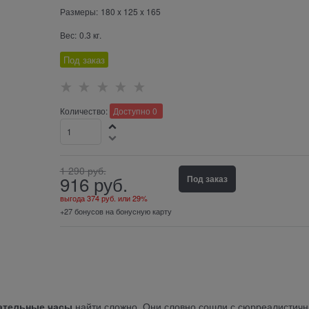
Размеры:
180
x
125
x
165
Вес:
0.3
кг.
Под заказ
Количество:
Доступно
0
1 290
 руб.
916
 руб.
Под заказ
выгода
374 руб.
или
29%
+27 бонусов на бонусную карту
ательные часы
найти сложно. Они словно сошли с сюрреалистич