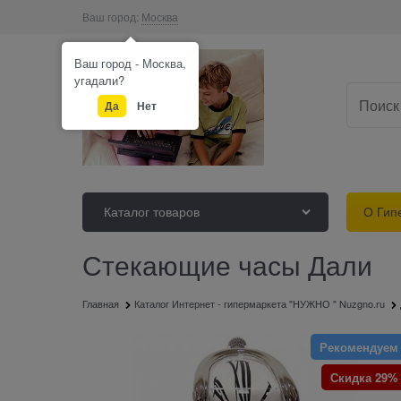
Ваш город:
Москва
Ваш город - Москва,
угадали?
Да
Нет
Каталог товаров
О Гип
Стекающие часы Дали
Главная
Каталог Интернет - гипермаркета "НУЖНО " Nuzgno.ru
Рекомендуем
Скидка 29%