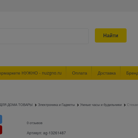
Найти
ермаркете НУЖНО - nuzgno.ru
Оплата
Доставка
Брен
ДЛЯ ДОМА ТОВАРЫ
Электроника и Гаджеты
Умные часы и будильники
Стека
0 отзывов
Артикул:
ag-13261487