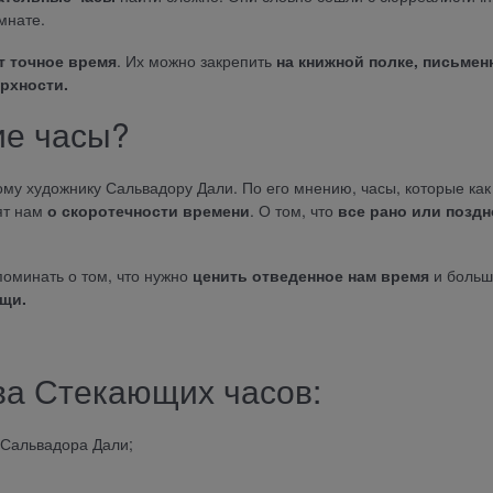
мнате.
 точное время
. Их можно закрепить
на книжной полке, письмен
рхности.
ие часы?
му художнику Сальвадору Дали. По его мнению, часы, которые как
ят нам
о скоротечности времени
. О том, что
все рано или поздн
оминать о том, что нужно
ценить отведенное нам время
и больш
щи.
а Стекающих часов:
 Сальвадора Дали;