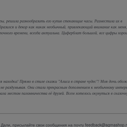
ы, решила разнообразить его купив стекающие часы. Разместила их в
бразился и декор как никак необычный, привлекающий внимание как меня
 точного времени, всегда актуальна. Циферблат большой, все цифры хоро
ая находка! Прямо в стиле сказки "Алиса в стране чудес"! Моя дочь обо
ы не раздумывая. Они стали прекрасным дополнением к необычному интерь
ла местом паломничества её друзей. Всем хотелось окунуться в сказоч
х Дали, присылайте свои сообщения на почту feedback@agmashop.r