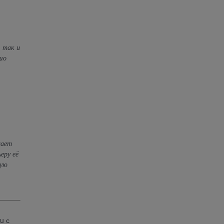
, так и
шо
жает
еру её
ную
u с