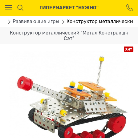
Ваш город - Москва,
ГИПЕРМАРКЕТ "НУЖНО"
угадали?
ДА
НЕТ
мы
Развивающие игры
Конструктор металлический 
Конструктор металлический "Метал Констракшн
Сэт"
Хит