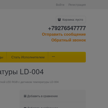
Войти
Регистрация
Корзина:
пусто
+79276547777
Отправить сообщение
Обратный звонок
ды
Стать Исполнителем
атуры LD-004
еткой LED RGB c датчиком температуры LD-004
Добавить в сравнение
Добавить в избранное