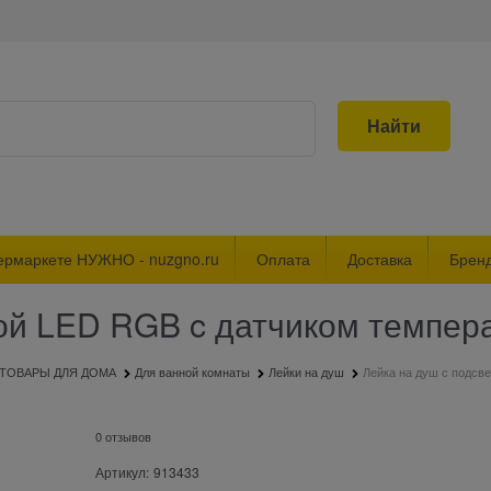
Найти
ермаркете НУЖНО - nuzgno.ru
Оплата
Доставка
Брен
кой LED RGB c датчиком темпер
ТОВАРЫ ДЛЯ ДОМА
Для ванной комнаты
Лейки на душ
Лейка на душ с подсв
0 отзывов
Артикул:
913433