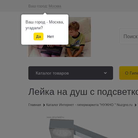
Ваш город:
Москва
Ваш город - Москва,
угадали?
Да
Нет
Каталог товаров
О Гип
Лейка на душ с подсвет
Главная
Каталог Интернет - гипермаркета "НУЖНО " Nuzgno.ru