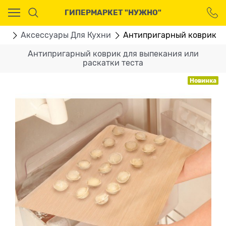
Ваш город - Москва,
ГИПЕРМАРКЕТ "НУЖНО"
угадали?
ДА
НЕТ
ни
Аксессуары Для Кухни
Антипригарный коврик дл
Антипригарный коврик для выпекания или
раскатки теста
Новинка