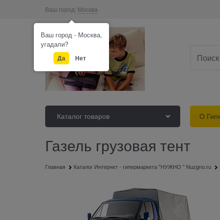
Ваш город:
Москва
Ваш город - Москва,
угадали?
Да
Нет
Каталог товаров
О Гип
Газель грузовая тент
Главная
Каталог Интернет - гипермаркета "НУЖНО " Nuzgno.ru