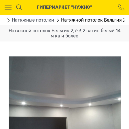
Ваш город - Москва,
ГИПЕРМАРКЕТ "НУЖНО"
угадали?
ДА
НЕТ
ВО
Натяжные потолки
Натяжной потолок Бельгия 2,7
Натяжной потолок Бельгия 2,7-3,2 сатин белый 14
м кв и более