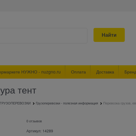
Найти
ермаркете НУЖНО - nuzgno.ru
Оплата
Доставка
Брен
ура тент
ГРУЗОПЕРЕВОЗКИ
Грузоперевозки - полезная информация
Перевозка грузов, е
0 отзывов
Артикул:
14289