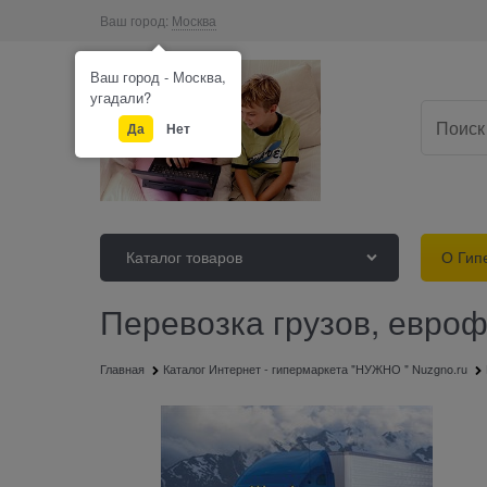
Ваш город:
Москва
Ваш город - Москва,
угадали?
Да
Нет
Каталог товаров
О Гип
Перевозка грузов, евроф
Главная
Каталог Интернет - гипермаркета "НУЖНО " Nuzgno.ru