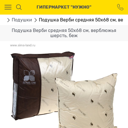
Ваш город - Москва,
ГИПЕРМАРКЕТ "НУЖНО"
угадали?
ДА
НЕТ
ня
Подушки
Подушка Верби средняя 50х68 см, вер
Подушка Верби средняя 50х68 см, верблюжья
шерсть, беж