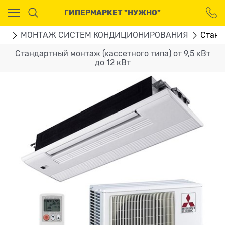
Ваш город - Москва,
ГИПЕРМАРКЕТ "НУЖНО"
угадали?
ДА
НЕТ
ГИ
МОНТАЖ СИСТЕМ КОНДИЦИОНИРОВАНИЯ
Станда
Стандартный монтаж (кассетного типа) от 9,5 кВт
до 12 кВт