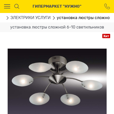
Ваш город - Москва,
ГИПЕРМАРКЕТ "НУЖНО"
угадали?
ДА
НЕТ
ГИ
ЭЛЕКТРИКИ УСЛУГИ
установка люстры сложной 
установка люстры сложной 6-10 светильников
Хит