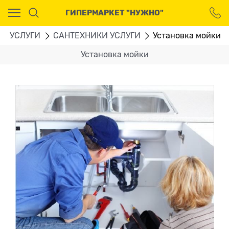
Ваш город - Москва,
ГИПЕРМАРКЕТ "НУЖНО"
угадали?
ДА
НЕТ
Е УСЛУГИ
CАНТЕХНИКИ УСЛУГИ
Установка мойки
Установка мойки