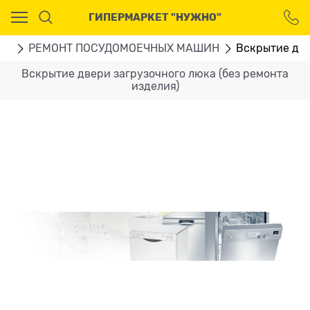
Ваш город - Москва,
ГИПЕРМАРКЕТ "НУЖНО"
угадали?
ДА
НЕТ
ГИ
РЕМОНТ ПОСУДОМОЕЧНЫХ МАШИН
Вскрытие две
Вскрытие двери загрузочного люка (без ремонта
изделия)