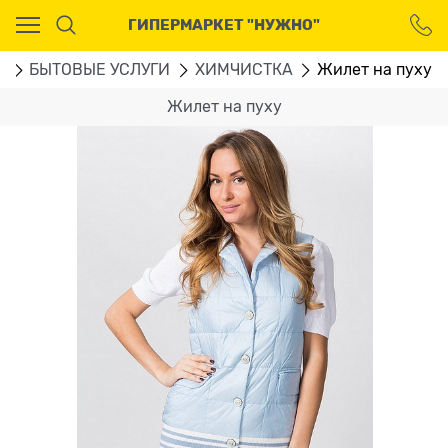
Ваш город - Москва,
ГИПЕРМАРКЕТ "НУЖНО"
угадали?
ДА
НЕТ
u
БЫТОВЫЕ УСЛУГИ
ХИМЧИСТКА
Жилет на пуху
Жилет на пуху