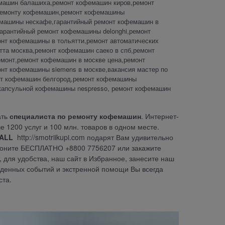
емашин балашиха,ремонт кофемашин киров,ремонт
 ремонту кофемашин,ремонт кофемашины
емашины нескафе,гарантийный ремонт кофемашин в
арантийный ремонт кофемашины delonghi,ремонт
онт кофемашины в тольятти,ремонт автоматических
та москва,ремонт кофемашин саеко в спб,ремонт
монт,ремонт кофемашин в москве цена,ремонт
т кофемашины siemens в москве,вакансия мастер по
нт кофемашин белгород,ремонт кофемашины
т капсульной кофемашины nespresso, ремонт кофемашин
ать
специалиста по ремонту кофемашин
. Интернет-
е 1200 услуг и 100 млн. товаров в одном месте.
ALL
http://smotriikupi.com
подарят Вам удивительно
Звоните БЕСПЛАТНО +8800 7756207 или закажите
 для удобства, наш сайт в Избранное, занесите наш
иденных событий и экстренной помощи Вы всегда
ста.