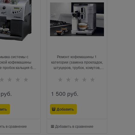
мывка системы с
Ремонт кофемашины 1
ркой кофемашины
категории (замена прокладок,
е пробок кальция без
штуцеров, трубок, хомутов,
ены запчастей)
скобок, датчиков, любой
мелкий ремонт требующий
разборки - сборки аппарата)
 руб.
1 500
 руб.
вить
Добавить
ть в сравнение
Добавить в сравнение