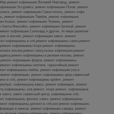
Мар ремонт кофемашин Великий Новгород, ремонт
офемашин Уссурийск, ремонт кофемашин Псков, ремонт
линск, ремонт кофемашин Севастополь, ремонт кофе
ль, ремонт кофемашин Тамбов, ремонт кофемашин
шин Кызыл, ремонт кофемашин Тюмень, ремонт
 Ханты-Мансийск, ремонт кофемашин Грозный, ремонт
емонт кофемашин Салехард и других, по мере развития
ин в москве, ремонт кофемашин saeco, ремонт
монт кофемашины в спб,ремонт кофемашины саеко,ремонт
,ремонт кофемашины krups,ремонт кофемашины
елонги москва,ремонт капсульных кофемашин,ремонт
дреса,ремонт кофемашины в регионе москва, ремонт
са,ремонт кофемашин форум, ремонт кофемашины
 ремонт кофемашины siemens, гарантийный ремонт
онт кофемашины melitta, ремонт кофемашин jura в
 ремонт кофемашин, ремонт кофемашины цена,сервисный
eco в спб, ремонт кофемашины spidem, ремонт
инбург, кофемашина saeco, ремонт кофеварок, ремонт
тр кофемашины, jura ремонт, krups ремонт, кофемашина
ок saeco, saeco сервисный центр, кофемашины спб,
монт кофемашины филипс саеко, ремонт кофемашины
емонт кофемашины делонги в спб,ооо ремонт кофемашин,
офемашин в минске, ремонт кофемашин самара, ремонт
 ооо меланж ремонт кофемашин, ремонт кофемашины