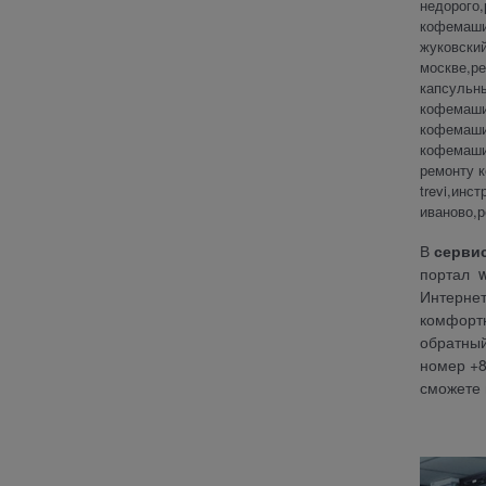
недорого
кофемаши
жуковски
москве,р
капсульн
кофемаши
кофемаши
кофемаши
ремонту 
trevi,ин
иваново,
В
серви
портал
Интерне
комфортн
обратный
номер +8
сможете 