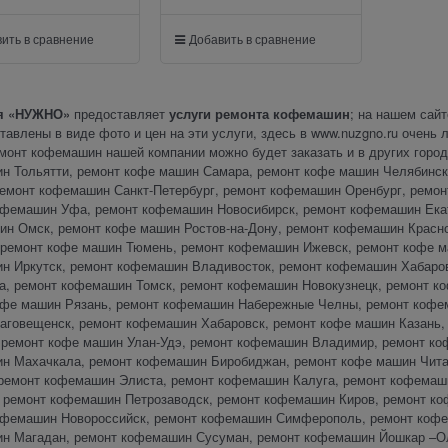
ить в сравнение
Добавить в сравнение
я «НУЖНО»
предоставляет
услуги ремонта кофемашин
; на нашем сайт
тавлены в виде фото и цен на эти услуги, здесь в www.nuzgno.ru очень 
монт кофемашин нашей компании можно будет заказать и в других города
н Тольятти, ремонт кофе машин Самара, ремонт кофе машин Челябинск
ремонт кофемашин Санкт-Петербург, ремонт кофемашин Оренбург, ремо
офемашин Уфа, ремонт кофемашин Новосибирск, ремонт кофемашин Екат
ин Омск, ремонт кофе машин Ростов-на-Дону, ремонт кофемашин Красн
 ремонт кофе машин Тюмень, ремонт кофемашин Ижевск, ремонт кофе м
н Иркутск, ремонт кофемашин Владивосток, ремонт кофемашин Хабаро
а, ремонт кофемашин Томск, ремонт кофемашин Новокузнецк, ремонт к
офе машин Рязань, ремонт кофемашин Набережные Челны, ремонт кофе
аговещенск, ремонт кофемашин Хабаровск, ремонт кофе машин Казань,
 ремонт кофе машин Улан-Удэ, ремонт кофемашин Владимир, ремонт ко
н Махачкала, ремонт кофемашин Биробиджан, ремонт кофе машин Чит
 ремонт кофемашин Элиста, ремонт кофемашин Калуга, ремонт кофемаш
, ремонт кофемашин Петрозаводск, ремонт кофемашин Киров, ремонт к
офемашин Новороссийск, ремонт кофемашин Симферополь, ремонт кофе
н Магадан, ремонт кофемашин Сусуман, ремонт кофемашин Йошкар –Ол