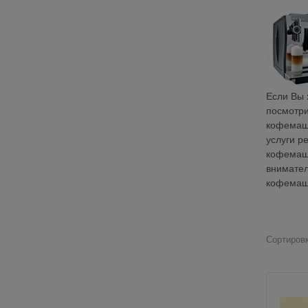
Если Вы 
посмотри
кофемаши
услуги р
кофемаши
внимател
кофемаш
Сортировк