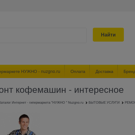
Найти
ермаркете НУЖНО - nuzgno.ru
Оплата
Доставка
Брен
онт кофемашин - интересное
Каталог Интернет - гипермаркета "НУЖНО " Nuzgno.ru
БЫТОВЫЕ УСЛУГИ
РЕМО