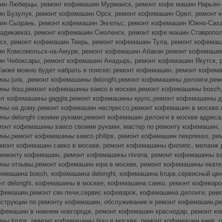
ин Люберцы, ремонт кофемашин Мурманск, ремонт кофе машин Нарьян-
н Бузулук, ремонт кофемашин Орск, ремонт кофемашин Орел, ремонт к
ин Сызрань, ремонт кофемашин Энгельс, ремонт кофемашин Южно-Саха
адикавказ, ремонт кофемашин Смоленск, ремонт кофе машин Ставропо
ск, ремонт кофемашин Тверь, ремонт кофемашин Тула, ремонт кофема
н Комсомольск-на-Амуре, ремонт кофемашин Абакан ремонт кофемашин
н Чебоксары, ремонт кофемашин Анадырь, ремонт кофемашин Якутск, р
Также можно будет набрать в поиске
:
ремонт кофемашин, ремонт кофемаш
ны jura, ,ремонт кофемашины delonghi,ремонт кофемашины делонги,ре
ны бош,ремонт кофемашины saeco в москве,ремонт кофемашины bosch
нт кофемашины gaggia,ремонт кофемашины крупс,ремонт кофемашины д
ны на дому,ремонт кофемашин неспрессо,ремонт кофемашин в москве а
ны delonghi своими руками,ремонт кофемашин делонги в москве адре
емонт кофемашины saeco своими руками, мастер по ремонту кофемашин,
ы,ремонт кофемашины saeco philips, ремонт кофемашин nespresso, рем
емонт кофемашин саеко в москве, ремонт кофемашины филипс, меланж
 ремонту кофемашин, ремонт кофемашины nivona, ремонт кофемашины sa
ны отзывы,ремонт кофемашин юра в москве, ремонт кофемашины екатер
емашина bosch, кофемашина delonghi, кофемашина krups,сервисный цен
онт delonghi, кофемашины в москве, кофемашина саеко, ремонт кофевар
офемашин,ремонт свч печи,сервис кофеварок, кофемашина делонги, ре
нструкции по ремонту кофемашин, обслуживание и ремонт кофемашин,р
офемашин в нижнем новгороде, ремонт кофемашин краснодар, ремонт к
ны krups ,ремонт кофемашины бош в москве, ремонт кофемашин киев,