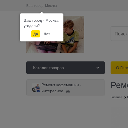
Ваш город:
Москва
Ваш город - Москва,
угадали?
Да
Нет
Каталог товаров
О Гип
Рем
Ремонт кофемашин -
интересное
(6)
Главная