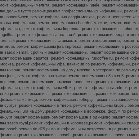
емонт кофемашины мелита, ремонт кофемашин miele, ремонт кофемашины
на дольче густо ремонт,ремонт профессиональных кофемашин, ремонт к
н новосибирск, ремонт кофемашин gaggia москва, ремонт неспрессо ка
ытовых кофемашин, ремонт кофемашины bosch в москве, ремонт кофема
кофемашин, ремонт кофемашины impressa, ремонт кофемашины schaere
magnifica, ремонт кофемашины jura в спб, ремонт кофемашин krups в мо
тельный ремонт кофемашины, стоимость ремонта кофемашины, ремонт 
н миле, ремонт кофемашины jura impressa, ремонт кофемашин в ростов
 saeco xsmall, срочный ремонт кофемашины, ремонт кофемашины delong
емонт кофемашин саратов, ремонт кофемашины ruscoffee ru, ремонт коф
 москва, ремонт кофемашины уфа, вакансии по ремонту кофемашин, ремо
ны нивона, ремонт кофемашин на дому москва, мастерская по ремонту
ны jura , ремонт кофемашин химки,ремонт кофемашины бош спб, ремонт
 saeco, ремонт кофемашин в москве ruscoffee ru,ремонт кофемашин и к
кофемашин, ремонт кофемашины vitek, ремонт кофемашины zelmer, ремо
чение ремонт кофемашины, ремонт кофемашины в раменском,ремонт коф
офемашины мытищи, ремонт кофемашин люберцы, ремонт встраиваемой
н сургут, ремонт кофемашин в твери, ремонт кофемашины krups , ремо
офемашины jura на дому,ремонт кофемашин в воронеже, форум по ремон
ренбург ремонт кофемашин,ремонт кофемашин в одинцово,ремонт кофе
ны saeco royal,ремонт кофемашин в королеве,ремонт кофемашин свао,р
а bosch benvenuto d75,ремонт кофемашины nespresso krups,ремонт коф
офемашин,ремонт кофемашины bosch ,ремонт кофемашины saeco в минс