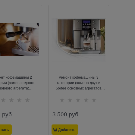
онт кофемашины 2
Ремонт кофемашины 3
ории (замена одного
категории (замена двух и
новного агрегата:
более основных агрегатов
облока, пароблока,
кофемашины, замена силовой
го устройства, помпы,
платы, замена платы
нажного клапана,
управления, замена дисплея,
лки, мультиклапана,
либо ремонт превышающий по
0
 руб.
3 500
 руб.
а высокого давления,
времени 6 часов).
монт превышающий по
ремени 3 часа).
авить
Добавить