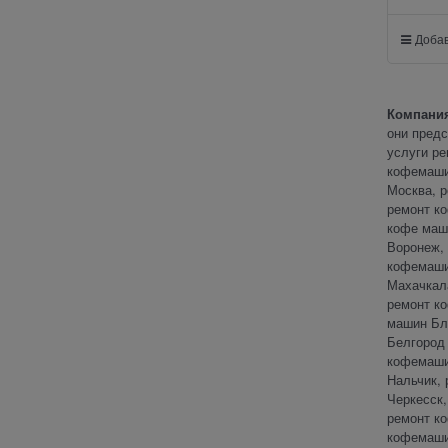
Добав
Компани
они предс
услуги ре
кофемаши
Москва, 
ремонт к
кофе маш
Воронеж,
кофемаши
Махачкал
ремонт к
машин Бл
Белгород
кофемаши
Нальчик,
Черкесск
ремонт к
кофемаши