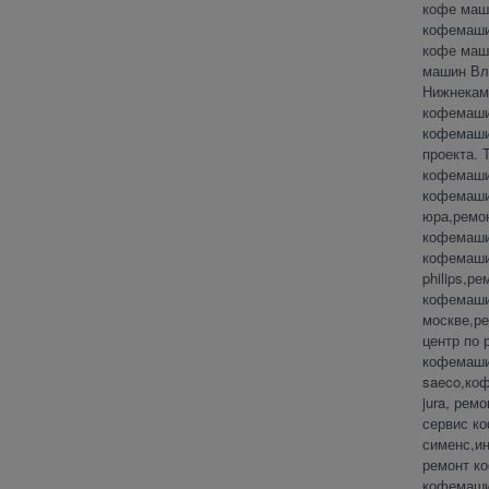
кофе маш
кофемаши
кофе маш
машин Вл
Нижнекам
кофемаши
кофемаши
проекта. 
кофемаши
кофемаши
юра,ремо
кофемаши
кофемаши
philips,р
кофемашин
москве,р
центр по
кофемаши
saeco,коф
jura, рем
сервис к
сименс,и
ремонт к
кофемаши