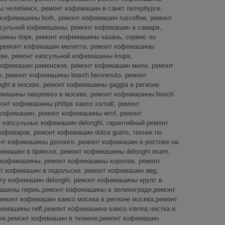
 челябинск, ремонт кофемашин в санкт петербурге,
офемашины bork, ремонт кофемашин ruscoffee, ремонт
псульной кофемашины, ремонт кофемашин в самаре,
шины борк, ремонт кофемашины казань, сервис по
r,ремонт кофемашин мелитта, ремонт кофемашины
скве, ремонт капсульной кофемашины krups,
кофемашин раменское, ремонт кофемашин мили, ремонт
е, ремонт кофемашины bosch benvenuto, ремонт
hi в москве, ремонт кофемашины gaggia в регионе
емашины nespresso в москве, ремонт кофемашины bosch
нт кофемашины philips saeco xsmall, ремонт
 кофемашин, ремонт кофемашины wmf, ремонт
 капсульных кофемашин delonghi, гарантийный ремонт
офеварок, ремонт кофемашин dolce gusto, техник по
нт кофемашины делонги ,ремонт кофемашин в ростове на
емашин в брянске, ремонт кофемашины delonghi esam,
 кофемашины, ремонт кофемашины королев, ремонт
нт кофемашин в подольске, ремонт кофемашин aeg,
ту кофемашин delonghi, ремонт кофемашины крупс в
машины пермь,ремонт кофемашины в зеленограде,ремонт
емонт кофемашин saeco москва в регионе москва,ремонт
емашины neff,ремонт кофемашина saeco vienna,чистка и
ке,ремонт кофемашин в тюмени,ремонт кофемашин