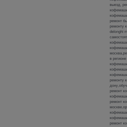
выезд, р
кофемаши
кофемаши
ремонт б
ремонту 
delonghi 
самостоя
кофемаши
кофемашин
москва,р
в регионе
кофемаши
кофемаши
кофемашин
ремонту 
дону,обу
ремонт к
кофемаши
ремонт к
москве,о
кофемаши
кофемашин
ремонт к