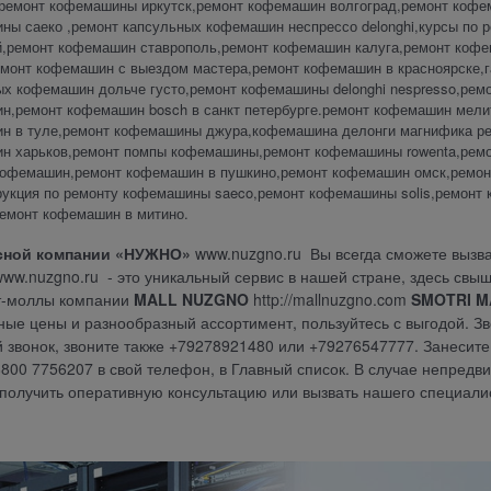
,ремонт кофемашины иркутск,ремонт кофемашин волгоград,ремонт коф
ны саеко ,ремонт капсульных кофемашин неспрессо delonghi,курсы по
й,ремонт кофемашин ставрополь,ремонт кофемашин калуга,ремонт коф
емонт кофемашин с выездом мастера,ремонт кофемашин в красноярске,г
ых кофемашин дольче густо,ремонт кофемашины delonghi nespresso,рем
н,ремонт кофемашин bosch в санкт петербурге.ремонт кофемашин мелит
н в туле,ремонт кофемашины джура,кофемашина делонги магнифика ре
н харьков,ремонт помпы кофемашины,ремонт кофемашины rowenta,ремон
кофемашин,ремонт кофемашин в пушкино,ремонт кофемашин омск,ремо
струкция по ремонту кофемашины saeco,ремонт кофемашины solis,ремон
ремонт кофемашин в митино.
сной компании «НУЖНО»
www.nuzgno.ru
Вы всегда сможете вызв
www.nuzgno.ru
- это уникальный сервис в нашей стране, здесь свыш
т-моллы компании
MALL
N
U
ZGN
O
http://mallnuzgno.com
SMOTRI M
ые цены и разнообразный ассортимент, пользуйтесь с выгодой. 
 звонок, звоните также +79278921480 или +79276547777. Занесите,
800 7756207 в свой телефон, в Главный список. В случае непредв
получить оперативную консультацию или вызвать нашего специали