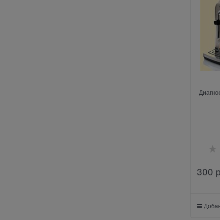
Диагно
300
 
Добав