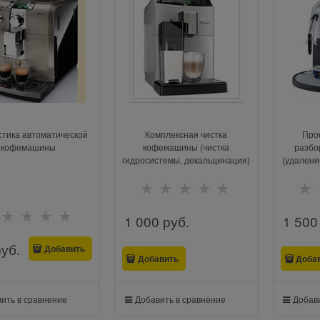
стика автоматической
Комплексная чистка
Про
кофемашины
кофемашины (чистка
разбо
гидросистемы, декальцинация)
(удалени
зам
1 000
 руб.
1 500
руб.
Добавить
Добавить
Доба
ить в сравнение
Добавить в сравнение
Добави