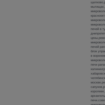
щелково,
мытищах,
микроволн
красноокт
микроволн
микровол
печей в т
днепропет
цены,ремо
микровол
печей pan
блок упра
в воронеж
микровол
печи pana
калининг
хабаровс
челябинск
москве.р
сапунов,
королеве,
архангель
печи.сове
микровол