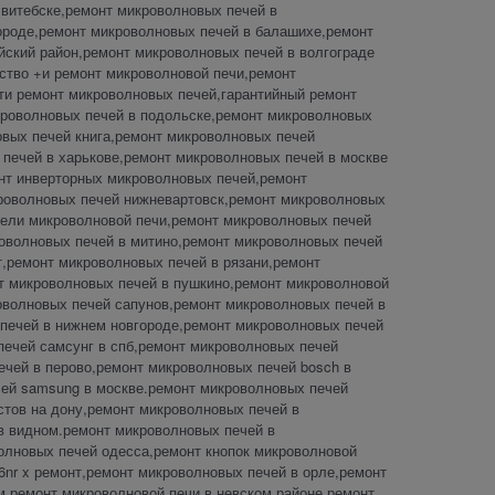
витебске,ремонт микроволновых печей в
ороде,ремонт микроволновых печей в балашихе,ремонт
йский район,ремонт микроволновых печей в волгограде
йство +и ремонт микроволновой печи,ремонт
ти ремонт микроволновых печей,гарантийный ремонт
кроволновых печей в подольске,ремонт микроволновых
овых печей книга,ремонт микроволновых печей
печей в харькове,ремонт микроволновых печей в москве
онт инверторных микроволновых печей,ремонт
кроволновых печей нижневартовск,ремонт микроволновых
анели микроволновой печи,ремонт микроволновых печей
роволновых печей в митино,ремонт микроволновых печей
,ремонт микроволновых печей в рязани,ремонт
т микроволновых печей в пушкино,ремонт микроволновой
оволновых печей сапунов,ремонт микроволновых печей в
 печей в нижнем новгороде,ремонт микроволновых печей
печей самсунг в спб,ремонт микроволновых печей
ечей в перово,ремонт микроволновых печей bosch в
чей samsung в москве.ремонт микроволновых печей
тов на дону,ремонт микроволновых печей в
в видном.ремонт микроволновых печей в
олновых печей одесса,ремонт кнопок микроволновой
nr x ремонт,ремонт микроволновых печей в орле,ремонт
,ремонт микроволновой печи в невском районе,ремонт