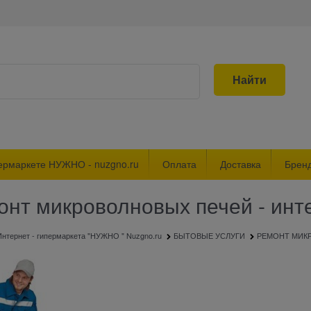
Найти
ермаркете НУЖНО - nuzgno.ru
Оплата
Доставка
Брен
онт микроволновых печей - инт
Интернет - гипермаркета "НУЖНО " Nuzgno.ru
БЫТОВЫЕ УСЛУГИ
РЕМОНТ МИК