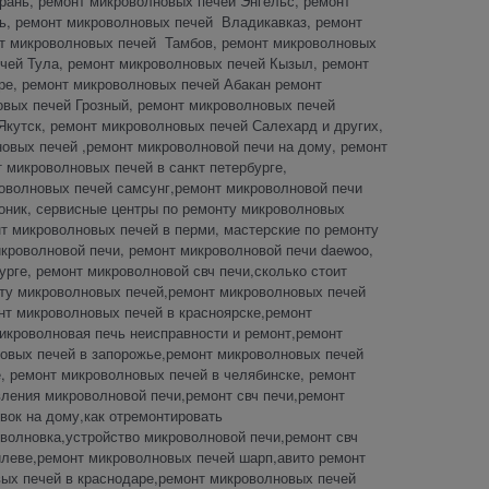
рань, ремонт микроволновых печей Энгельс, ремонт
ь, ремонт микроволновых печей Владикавказ, ремонт
нт микроволновых печей Тамбов, ремонт микроволновых
чей Тула, ремонт микроволновых печей Кызыл, ремонт
е, ремонт микроволновых печей Абакан ремонт
вых печей Грозный, ремонт микроволновых печей
кутск, ремонт микроволновых печей Салехард и других,
овых печей ,ремонт микроволновой печи на дому, ремонт
 микроволновых печей в санкт петербурге,
роволновых печей самсунг,ремонт микроволновой печи
соник, сервисные центры по ремонту микроволновых
т микроволновых печей в перми, мастерские по ремонту
кроволновой печи, ремонт микроволновой печи daewoo,
рге, ремонт микроволновой свч печи,сколько стоит
нту микроволновых печей,ремонт микроволновых печей
нт микроволновых печей в красноярске,ремонт
икроволновая печь неисправности и ремонт,ремонт
новых печей в запорожье,ремонт микроволновых печей
, ремонт микроволновых печей в челябинске, ремонт
вления микроволновой печи,ремонт свч печи,ремонт
вок на дому,как отремонтировать
волновка,устройство микроволновой печи,ремонт свч
илеве,ремонт микроволновых печей шарп,авито ремонт
ых печей в краснодаре,ремонт микроволновых печей