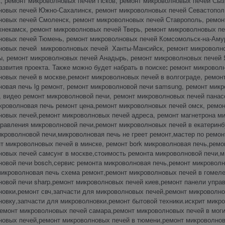
, ремонт микроволновых печей Псков, ремонт микроволновых печей Сыз
новых печей Южно-Сахалинск, ремонт микроволновых печей Севастопол
новых печей Смоленск, ремонт микроволновых печей Ставрополь, ремо
некамск, ремонт микроволновых печей Тверь, ремонт микроволновых пе
новых печей Тюмень, ремонт микроволновых печей Комсомольск-на-Амур
новых печей микроволновых печей Ханты-Мансийск, ремонт микроволно
, ремонт микроволновых печей Анадырь, ремонт микроволновых печей Я
азвития проекта. Также можно будет набрать в поиске
:
ремонт микроволн
овых печей в москве,ремонт микроволновых печей в волгограде, ремонт
овая печь lg ремонт, ремонт микроволновой печи samsung, ремонт мик
, видео ремонт микроволновой печи, ремонт микроволновых печей пана
кроволновая печь ремонт цена,ремонт микроволновых печей омск, ремон
овых печей,ремонт микроволновых печей адреса, ремонт магнетрона ми
равления микроволновой печи,ремонт микроволновых печей в екатеринбу
кроволновой печи,микроволновая печь не греет ремонт,мастер по ремо
т микроволновых печей в минске, ремонт bork микроволновая печь,ремо
овых печей самсунг в москве,стоимость ремонта микроволновой печи,м
новой печи bosch,сервис ремонта микроволновая печь,ремонт микровол
икроволновая печь схема ремонт,ремонт микроволновых печей в гомеле
овой печи sharp,ремонт микроволновых печей киев,ремонт панели упра
овки,ремонт свч,запчасти для микроволновых печей,ремонт микроволно
овку,запчасти для микроволновки,ремонт бытовой техники.искрит микро
ремонт микроволновых печей самара,ремонт микроволновых печей в мог
новых печей,ремонт микроволновых печей в тюмени,ремонт микроволнов