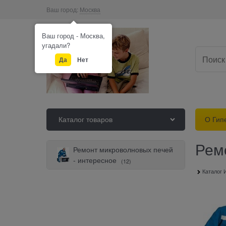
Ваш город:
Москва
Ваш город - Москва,
угадали?
Да
Нет
Каталог товаров
О Гип
Рем
Ремонт микроволновых печей
- интересное
(12)
Главная
Каталог 