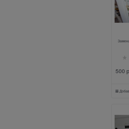
Замена
500
 
Добав