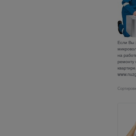
Если Вы 
микровол
на работ
ремонту 
квартире
www.nuzg
Сортировк