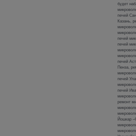
будет наб
микровол
печей Сан
Казань, р
микровол
микровол
печей ми
печей мик
микровол
микровол
печей Ас
Пенза, р
микровол
печей Ул
микровол
печей Ива
микровол
ремонт м
микровол
микровол
Йошкар –
микровол
микровол