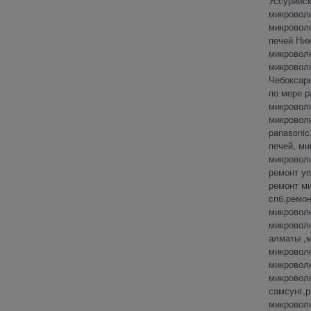
Уссурийск
микровол
микровол
печей Ниж
микровол
микровол
Чебоксары
по мере р
микроволн
микроволн
panasonic
печей, ми
микроволн
ремонт уп
ремонт ми
спб,ремон
микроволн
микровол
алматы ,м
микроволн
микроволн
микроволн
самсунг,
микровол