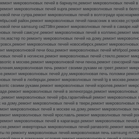
ремонт микроволновых печей в барнауле,ремонт микроволновых печей в 
ремонт микроволновых печей supra.ремонт микроволновых печей в белг
овой печи супра,ремонт микроволновых печей в волгограде красноарме
ябрьский район,ремонт микроволновых печей панасоник в москве,устро
овой печи samsung ce2738nr,ремонт микроволновых печей в самаре.най
новых печей самсунг,ремонт микроволновых печей в колпино,ремонт ми
уле,мастер по ремонту микроволновых печей на дому,ремонт микроволн
ровск,ремонт микроволновых печей новосибирск,ремонт микроволновых 
нт микроволновой печи бош,ремонт микроволновых печей whirlpool,рем
новых печей в ногинске,ремонт микроволновых печей стекло,ремонт ми
asonic в москве,ремонт микроволновой печи пенза,ремонт сенсорной п
вления,микроволновая печь ремонт своими руками не греет,ремонт мик
е.ремонт микроволновых печей дэу,микроволновая печь поломки ремонт
новых печей в люберцах,ремонт микроволновых печей lg в москве,ремон
sonic своими руками.ремонт микроволновых печей королев,ремонт микр
раде.ремонт микроволновых печей в зеленограде,ремонт микроволновых
к,ремонт микроволновых печей уфа,гарантийный ремонт микроволновых 
 на дому,ремонт микроволновых печей в твери,ремонт микроволновых п
емонт микроволновых печей в москве на дому,ремонт микроволновых пе
ремонт микроволновых печей ярославль.ремонт микроволновых печей рос
ремонт микроволновых печей в караганде.ремонт микроволновых печей 
ске,ремонт инверторных микроволновых печей panasonic,ремонт микров
ты по ремонту микроволновых печей.микроволновая печь samsung m1736
новой печи в домашних условия,ремонт микроволновых печей в отрадном