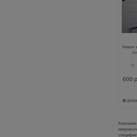
Ремонт 
по
600
 
Добав
Компания 
микроволн
специфику