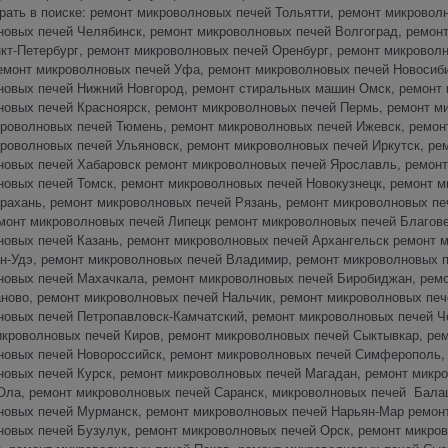
рать в поиске: ремонт микроволновых печей Тольятти, ремонт микрово
новых печей Челябинск, ремонт микроволновых печей Волгоград, ремон
кт-Петербург, ремонт микроволновых печей Оренбург, ремонт микровол
емонт микроволновых печей Уфа, ремонт микроволновых печей Новосиби
новых печей Нижний Новгород, ремонт стиральных машин Омск, ремонт 
новых печей Красноярск, ремонт микроволновых печей Пермь, ремонт м
кроволновых печей Тюмень, ремонт микроволновых печей Ижевск, ремон
роволновых печей Ульяновск, ремонт микроволновых печей Иркутск, ре
новых печей Хабаровск ремонт микроволновых печей Ярославль, ремонт
новых печей Томск, ремонт микроволновых печей Новокузнецк, ремонт 
трахань, ремонт микроволновых печей Рязань, ремонт микроволновых п
емонт микроволновых печей Липецк ремонт микроволновых печей Благов
новых печей Казань, ремонт микроволновых печей Архангельск ремонт 
ан-Удэ, ремонт микроволновых печей Владимир, ремонт микроволновых 
новых печей Махачкала, ремонт микроволновых печей Биробиджан, рем
ново, ремонт микроволновых печей Нальчик, ремонт микроволновых печ
новых печей Петропавловск-Камчатский, ремонт микроволновых печей Ч
икроволновых печей Киров, ремонт микроволновых печей Сыктывкар, ре
новых печей Новороссийск, ремонт микроволновых печей Симферополь, 
новых печей Курск, ремонт микроволновых печей Магадан, ремонт микр
Ола, ремонт микроволновых печей Саранск, микроволновых печей Бала
новых печей Мурманск, ремонт микроволновых печей Нарьян-Мар ремонт
новых печей Бузулук, ремонт микроволновых печей Орск, ремонт микро