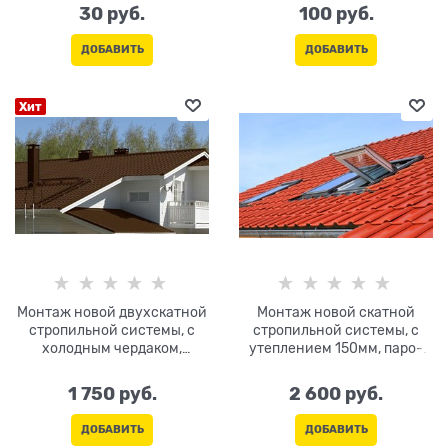
30
 руб.
100
 руб.
ДОБАВИТЬ
ДОБАВИТЬ
Хит
Монтаж новой двухскатной
Монтаж новой скатной
стропильной системы, с
стропильной системы, с
холодным чердаком,
утеплением 150мм, паро-
монтажом
гидроизоляцией, монтажом
металлочерепицы,
кровельной стали,
1 750
 руб.
2 600
 руб.
аксессуаров. Подшив
аксессуаров. Подшив
карниза софитом и монтаж
карниза софитом и монтаж
ДОБАВИТЬ
ДОБАВИТЬ
водостока
водостока