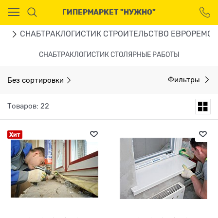
Ваш город - Москва,
ГИПЕРМАРКЕТ "НУЖНО"
угадали?
ДА
НЕТ
ОО
СНАБТРАКЛОГИСТИК СТРОИТЕЛЬСТВО ЕВРОРЕМОН
СНАБТРАКЛОГИСТИК СТОЛЯРНЫЕ РАБОТЫ
Без сортировки
Фильтры
Товаров: 22
Хит