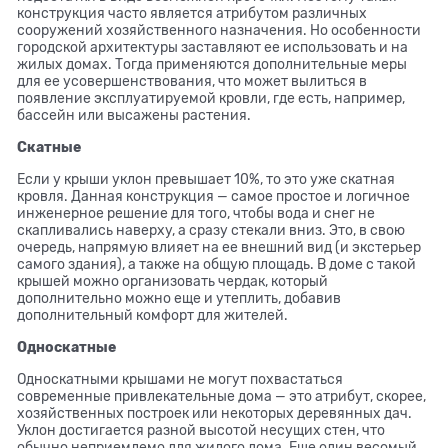
конструкция часто является атрибутом различных
сооружений хозяйственного назначения. Но особенности
городской архитектуры заставляют ее использовать и на
жилых домах. Тогда применяются дополнительные меры
для ее усовершенствования, что может вылиться в
появление эксплуатируемой кровли, где есть, например,
бассейн или высажены растения.
Скатные
Если у крыши уклон превышает 10%, то это уже скатная
кровля. Данная конструкция — самое простое и логичное
инженерное решение для того, чтобы вода и снег не
скапливались наверху, а сразу стекали вниз. Это, в свою
очередь, напрямую влияет на ее внешний вид (и экстерьер
самого здания), а также на общую площадь. В доме с такой
крышей можно организовать чердак, который
дополнительно можно еще и утеплить, добавив
дополнительный комфорт для жителей.
Односкатные
Односкатными крышами не могут похвастаться
современные привлекательные дома — это атрибут, скорее,
хозяйственных построек или некоторых деревянных дач.
Уклон достигается разной высотой несущих стен, что
обычно неприемлемо для жилого дома. Еще один весомый