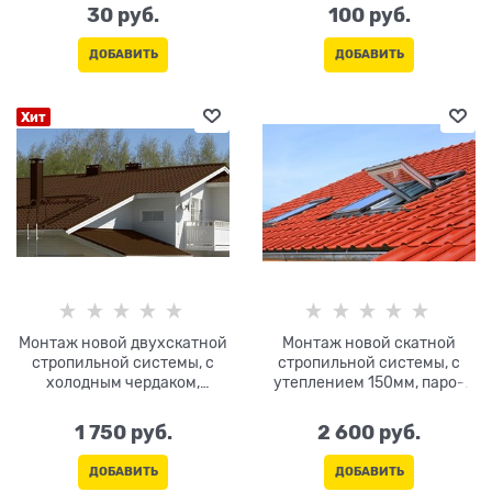
30
 руб.
100
 руб.
ДОБАВИТЬ
ДОБАВИТЬ
Хит
Монтаж новой двухскатной
Монтаж новой скатной
стропильной системы, с
стропильной системы, с
холодным чердаком,
утеплением 150мм, паро-
монтажом
гидроизоляцией, монтажом
металлочерепицы,
кровельной стали,
1 750
 руб.
2 600
 руб.
аксессуаров. Подшив
аксессуаров. Подшив
карниза софитом и монтаж
карниза софитом и монтаж
ДОБАВИТЬ
ДОБАВИТЬ
водостока
водостока