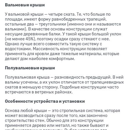
Вальмовые крыши
У вальмовой крыши — четыре ската. Те, что больше по
площади, имеют форму равнобедренных трапеций,
остальные два — треугольники (именно они и называются
вальмами). В качестве основы конструкции служат
несущие деревянные балки. У такой крыши большой уклон
(не менее 45%), поэтому осадки сразу стекают с нее.
Однако лучше всего совместить такую систему с
водостоками. Массивность конструкции позволяет
применять для кровли даже тяжелые материалы, которые
делают дом наиболее комфортным.
Полувальмовые крыши
Полувальмовая крыша — разновидность предыдущей. В ней
вальмы усечены, а их уклон отличается от трапециевидных
скатов в меньшую сторону. Подобные конструкции часто
встречаются в ветреных районах.
Особенности устройства и установки
Основа любой крыши — это стропильная система, которая
может возводиться сразу после того, как закончено
строительство стен. Обычно для это конструкции
применяется дерево или металл, но также бывают и