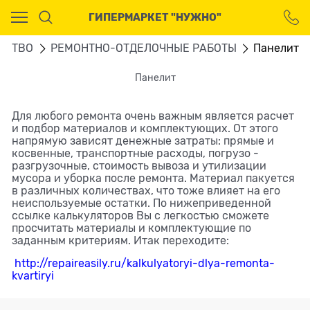
Ваш город - Москва,
ГИПЕРМАРКЕТ "НУЖНО"
угадали?
ДА
НЕТ
ЬСТВО
РЕМОНТНО-ОТДЕЛОЧНЫЕ РАБОТЫ
Панелит
Панелит
Для любого ремонта очень важным является расчет
и подбор материалов и комплектующих. От этого
напрямую зависят денежные затраты: прямые и
косвенные, транспортные расходы, погрузо -
разгрузочные, стоимость вывоза и утилизации
мусора и уборка после ремонта. Материал пакуется
в различных количествах, что тоже влияет на его
неиспользуемые остатки. По нижеприведенной
ссылке калькуляторов Вы с легкостью сможете
просчитать материалы и комплектующие по
заданным критериям. Итак переходите:
http://repaireasily.ru/kalkulyatoryi-dlya-remonta-
kvartiryi